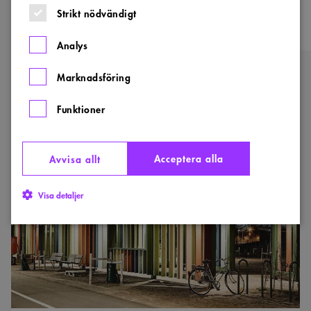
Strikt nödvändigt
Analys
Marknadsföring
Fler nominerade till Landmärket
Funktioner
Visa alla vinnare och nominerade
Acceptera alla
Avvisa allt
Paradiset
vinner
VINNARE
2020
landskapsarkitekturpris
Visa detaljer
Strikt nödvändigt
Analys
Marknadsföring
Funktioner
Strikt nödvändiga kakor tillåter kärnwebbplatsfunktioner som