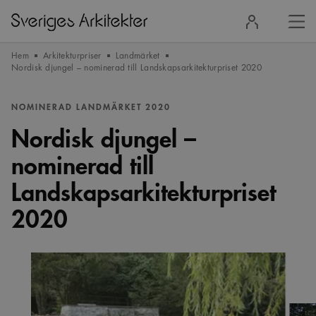
Stä
Logga
men
in
Hem
Arkitekturpriser
Landmärket
Nordisk djungel – nominerad till Landskapsarkitekturpriset 2020
NOMINERAD LANDMÄRKET 2020
Nordisk djungel –
nominerad till
Landskapsarkitekturpriset
2020