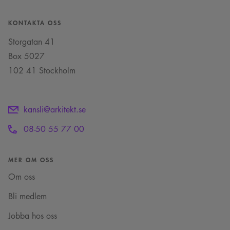
månader
av Youtube för att
.youtube.com
4 veckor
hålla reda på
användarinställninga
KONTAKTA OSS
för Youtube-videor
inbäddade i
webbplatser; den kan
Storgatan 41
också avgöra om
webbplatsbesökaren
Box 5027
använder den nya
eller gamla versionen
102 41 Stockholm
av Youtube-
gränssnittet.
_cs_s
29
Det här är en
Content
minuter
sessionskaka. Detta är
Square SaaS
kansli@arkitekt.se
59
en mönstertypskaka
.arkitekt.se
sekunder
där ett slumpmässigt
13-siffrigt nummer
08-50 55 77 00
läggs till prefixet
_cs_.
MER OM OSS
Om oss
Bli medlem
Jobba hos oss