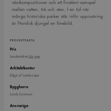
växtkompositioner och ett finstämt samspel
mellan vatten, trä och sten. I en tid när
många historiska parker står inför upprustning
är Nordisk djungel en förebild.
PROJEKTFAKTA
Pris
om
Landmärket
Läs mer
Landmärket
Arkitektkontor
Edge of Landscape
Byggherre
Lunds kommun
Ansvariga