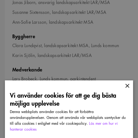
Jonas Jiborn, ansvarig landskapsarkitekt LAR/MSA
Susanne Sixtensson, landskapsarkitekt LAR/MSA
Ann-Sofie Larsson, landskapsarkitekt MSA
Byggherre
Clara Lundqvist, landskapsarkitekt MSA, Lunds kommun
Karin Sjölin, landskapsarkitekt LAR/MSA
Medverkande
Lars Brobeck, Lunds kommun, parkintendent
×
Martin Igheden, Markentreprenad, markentreprenör
Vi använder cookies för att ge dig bästa
Magnus Hansson, Byggros
möjliga upplevelse
Sebastian Bengtsson, Kraftringen belysningskonsulter
Denna webbplats använder cookies för att förbättra
användarupplevelsen. Genom att använda vår webbplats samtycker du
Staffan Åkerlund, Kraftringen belysningskonsulter
till alla cookies i enlighet med vår cookiepolicy.
Läs mer om hur vi
Bengt Petterson, Structor, brokonstruktör
hanterar cookies
Mats Kronqvist, Hifab, byggprojektledare