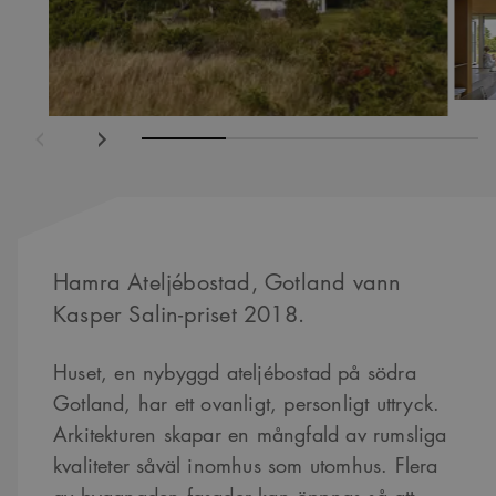
ående
Nästa
Hamra Ateljébostad, Gotland vann
Kasper Salin-priset 2018.
Huset, en nybyggd ateljébostad på södra
Gotland, har ett ovanligt, personligt uttryck.
Arkitekturen skapar en mångfald av rumsliga
kvaliteter såväl inomhus som utomhus. Flera
av byggnaden fasader kan öppnas så att