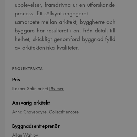
upplevelser, framdrivna ur en utforskande
process. Ett sällsynt engagerat
samarbete mellan arkitekt, byggherre och
byggare har resulterat i en, från detalj till
helhet, skickligt genomförd byggnad fylld
av arkitektoniska kvaliteter.
PROJEKTFAKTA
Pris
om
Kasper Salin-priset
Läs mer
Kasper
Salin-
Ansvarig arkitekt
priset
Anna Chavepayre, Collectif encore
Byggnadsentreprenör
Allan Wahlby