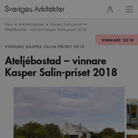
Stä
Logga
men
in
Hem
Arkitekturpriser
Kasper Salin-priset
Ateljébostad – vinnare Kasper Salin-priset 2018
VINNARE 2018
VINNARE KASPER SALIN-PRISET 2018
Ateljébostad – vinnare
Kasper Salin-priset 2018