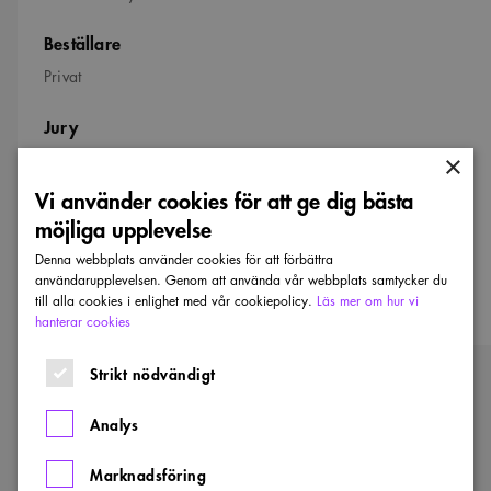
Beställare
Privat
Jury
Arkitekt SIR/MSA, SAR/MSA Thomas Sandell (ordförande)
×
Vi använder cookies för att ge dig bästa
Arkitekt SAR/MSA Johan Oscarson
möjliga upplevelse
Arkitekt SAR/MSA Ewa Westermark
Denna webbplats använder cookies för att förbättra
Arkitekt NAL Beate Hølmebakk
användarupplevelsen. Genom att använda vår webbplats samtycker du
till alla cookies i enlighet med vår cookiepolicy.
Läs mer om hur vi
hanterar cookies
Strikt nödvändigt
Fler nominerade till Kasper Salin-priset
Analys
Visa alla vinnare och nominerade
Marknadsföring