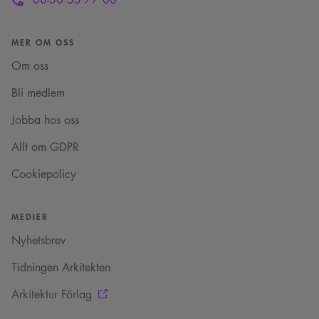
eller gamla versionen
av Youtube-
gränssnittet.
MER OM OSS
_cs_s
29
Det här är en
Content
minuter
sessionskaka. Detta är
Square SaaS
59
en mönstertypskaka
Om oss
.arkitekt.se
sekunder
där ett slumpmässigt
13-siffrigt nummer
Bli medlem
läggs till prefixet
_cs_.
Jobba hos oss
Allt om GDPR
Cookiepolicy
MEDIER
Nyhetsbrev
Tidningen Arkitekten
Arkitektur Förlag