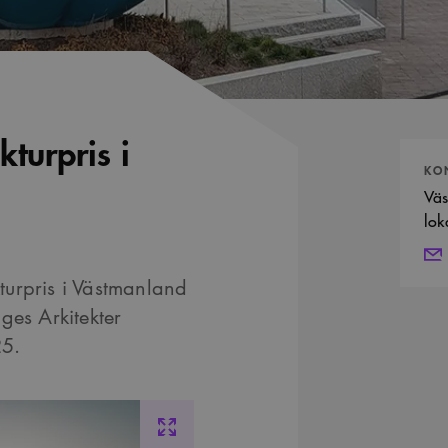
kturpris i
Kontak
KO
Vä
lok
kturpris i Västmanland
ges Arkitekter
25.