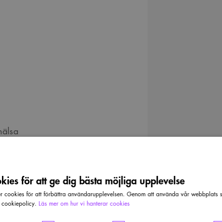
hälsa
ies för att ge dig bästa möjliga upplevelse
s utmed
cookies för att förbättra användarupplevelsen. Genom att använda vår webbplats sa
pfört två punkthus som
r cookiepolicy.
Läs mer om hur vi hanterar cookies
tfasader möter varma