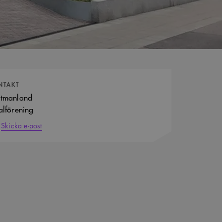
tpersoner
NTAKT
stmanland
alförening
Skicka e-post