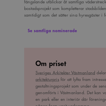
fängslande utblickar åt samtliga väderstrec
Google Privacy Po
bostadsprojekt som kompletterar stadsbilde
samtidigt som det sätter sina hyresgäster i f
Namn
Provider
/
D
Pro
Namn
Namn
_cfuvid
.vimeo.com
Do
Se samtliga nominerade
_ga
YSC
Go
LLC
_cfuvid
.challenges.c
.ark
__Secure-ROLLOUT_TOK
__cf_bm
Cloudflare In
_ga_YPLQ693FFW
.ark
.vimeo.com
_cs_id
Om priset
Sveriges Arkitekter Västmanland
delar 
VISITOR_PRIVACY_META
arkitekturpris
för att lyfta fram intress
gestaltningsprojekt som under de sen
_cs_c
genomförts i Västmanland. Det kan 
en park eller en interiör där föreni
VISITOR_INFO1_LIVE
någon form varit verksamma.