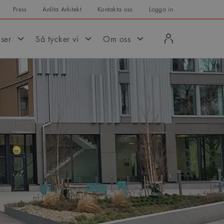
Press
Anlita Arkitekt
Kontakta oss
Logga in
Logga
iser
Så tycker vi
Om oss
in