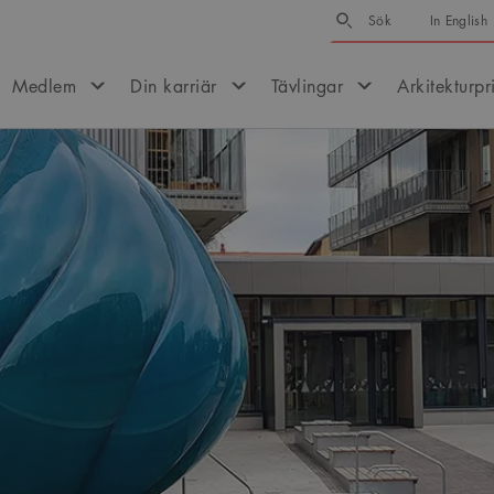
Sök
Sök
In English
Medlem
Din karriär
Tävlingar
Arkitekturpr