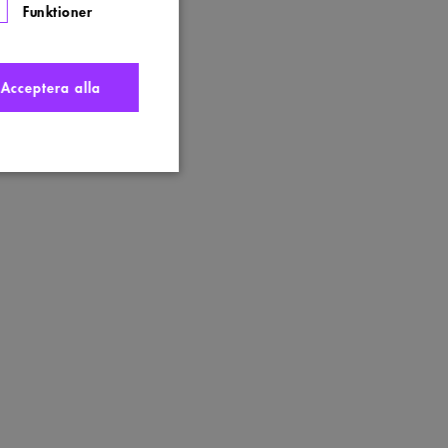
Funktioner
Acceptera alla
nte användas ordentligt
t komma ihåg
 Cookie-Script.com
s. Detta är fördelaktigt
ngen av deras webbplats.