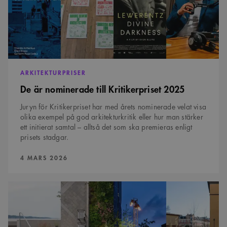
ARKITEKTURPRISER
De är nominerade till Kritikerpriset 2025
Juryn för Kritikerpriset har med årets nominerade velat visa
olika exempel på god arkitekturkritik eller hur man stärker
ett initierat samtal – alltså det som ska premieras enligt
prisets stadgar.
PUBLICERAD:
4 MARS 2026
Fyra
projekt
nominerade
till
Landmärket
2025