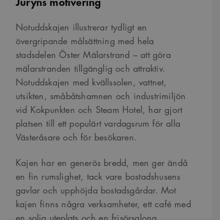
Juryns motivering
Notuddskajen illustrerar tydligt en
övergripande målsättning med hela
stadsdelen Öster Mälarstrand – att göra
mälarstranden tillgänglig och attraktiv.
Notuddskajen med kvällssolen, vattnet,
utsikten, småbåtshamnen och industrimiljön
vid Kokpunkten och Steam Hotel, har gjort
platsen till ett populärt vardagsrum för alla
Västeråsare och för besökaren.
Kajen har en generös bredd, men ger ändå
en fin rumslighet, tack vare bostadshusens
gavlar och upphöjda bostadsgårdar. Mot
kajen finns några verksamheter, ett café med
en solig uteplats och en frisörsalong.