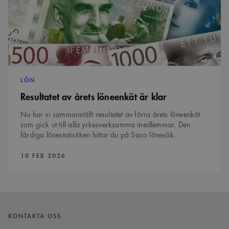
LÖN
Resultatet av årets löneenkät är klar
Nu har vi sammanställt resultatet av förra årets löneenkät
som gick ut till alla yrkesverksamma medlemmar. Den
färdiga lönestatistiken hittar du på Saco lönesök.
PUBLICERAD:
10 FEB 2026
KONTAKTA OSS