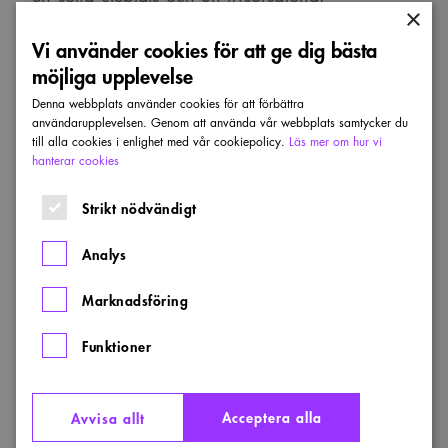
×
Vi använder cookies för att ge dig bästa
Kajen ger intryck att vara bilfri och bidrar till
möjliga upplevelse
en känsla av trygghet för gående och
cyklister. Möjlighet finns dock att angöra
Denna webbplats använder cookies för att förbättra
användarupplevelsen. Genom att använda vår webbplats samtycker du
båtbryggorna från tvärgatorna.
till alla cookies i enlighet med vår cookiepolicy.
Läs mer om hur vi
hanterar cookies
Den gamla betongkajen och de kraftiga
Strikt nödvändigt
gjutjärnspollarna har behållits och de
harmoniserar väl med de nya robusta
Analys
materialen; betongytor inramade av stålband,
smågatsten och cortenplåtsarger runt
Marknadsföring
planteringar, vilka har integrerats med
Funktioner
sittplatser mot vattnet. De höga
belysningsmasterna förstärker det marina
intrycket.
Acceptera alla
Avvisa allt