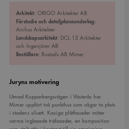
Arkitekt
: ORIGO Arkitekter AB
Förstudie och detaljplaneunderlag
:
Archus Arkitekter
Landskapsarkitekt
: DCL.13 Arkitekter
och Ingenjörer AB
Beställare
: Bostads AB Mimer
Juryns motivering
Utmed Kopparbergsvägen i Västerås har
Mimer uppfört två punkthus som vågar ta plats
i stadens siluett. Kaxiga plåtfasader möter
varma inglasade träfasader, en komposition
som stolt står i kontrast till sin omgivning.