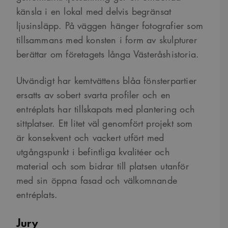
användningen av
säkerställer att deras
deras webbplats.
känsla i en lokal med delvis begränsat
preferenser hedras i
framtida sessioner.
ljusinsläpp. På väggen hänger fotografier som
_cs_c
1 år 1
Det här är en
Content
tillsammans med konsten i form av skulpturer
månad
sessionskaka. Detta är
Square SaaS
en mönstertypskaka
.arkitekt.se
berättar om företagets långa Västeråshistoria.
där ett slumpmässigt
13-siffrigt nummer
läggs till prefixet
_cs_.
Utvändigt har kemtvättens blåa fönsterpartier
VISITOR_INFO1_LIVE
5
Denna cookie ställs in
Google LLC
ersatts av sobert svarta profiler och en
månader
av Youtube för att
.youtube.com
4 veckor
hålla reda på
entréplats har tillskapats med plantering och
användarinställninga
för Youtube-videor
sittplatser. Ett litet väl genomfört projekt som
inbäddade i
webbplatser; den kan
är konsekvent och vackert utfört med
också avgöra om
webbplatsbesökaren
utgångspunkt i befintliga kvalitéer och
använder den nya
eller gamla versionen
material och som bidrar till platsen utanför
av Youtube-
gränssnittet.
med sin öppna fasad och välkomnande
_cs_s
29
Det här är en
Content
entréplats.
minuter
sessionskaka. Detta är
Square SaaS
59
en mönstertypskaka
.arkitekt.se
sekunder
där ett slumpmässigt
Jury
13-siffrigt nummer
läggs till prefixet