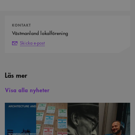
Kontaktpersoner
KONTAKT
Västmanland lokalförening
Skicka e-post
Läs mer
Visa alla nyheter
De
är
nominerade
till
Kritikerpriset
2025