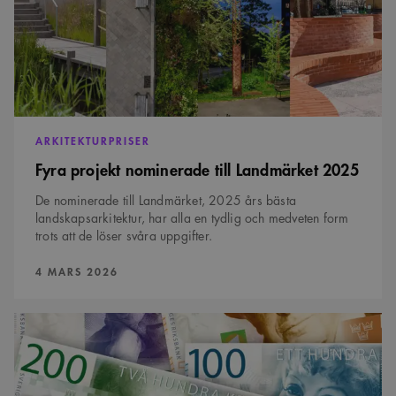
ARKITEKTURPRISER
Fyra projekt nominerade till Landmärket 2025
De nominerade till Landmärket, 2025 års bästa
landskapsarkitektur, har alla en tydlig och medveten form
trots att de löser svåra uppgifter.
PUBLICERAD:
4 MARS 2026
Resultatet
av
årets
löneenkät
är
klar