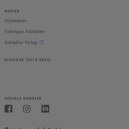
MEDIER
Nyhetsbrev
Tidningen Arkitekten
Arkitektur Förlag
BLOGGAR (2014-2024)
SOCIALA KANALER
Följ
oss
Följ
Följ
på
oss
oss
Instagram
på
på
Facebook
Linkedin