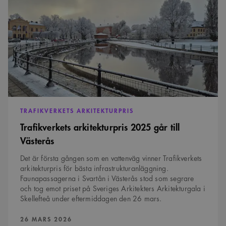
2025
komma ihåg
går
preferenserna
till
för
besökarens
Västerås
cookie. Det är
nödvändigt att
Cookie-
Google Privacy Policy
Script.com
cookiebanner
fungerar
korrekt.
SnippetSessionId
snippets.arkitekt.se
Session
__cf_bm
29
Denna cookie
Cloudflare Inc.
TRAFIKVERKETS ARKITEKTURPRIS
minuter
används för
.fonts.net
54
att skilja
Trafikverkets arkitekturpris 2025 går till
sekunder
mellan
människor och
Västerås
bots. Detta är
fördelaktigt
för
Det är första gången som en vattenväg vinner Trafikverkets
webbplatsen
arkitekturpris för bästa infrastrukturanläggning.
för att göra
giltiga
Faunapassagerna i Svartån i Västerås stod som segrare
rapporter om
och tog emot priset på Sveriges Arkitekters Arkitekturgala i
användningen
av deras
Skellefteå under eftermiddagen den 26 mars.
webbplats.
PUBLICERAD:
26 MARS 2026