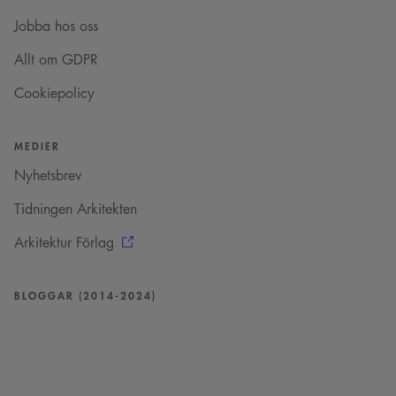
minuter
sessionskaka. Detta är
Square SaaS
59
en mönstertypskaka
.arkitekt.se
Jobba hos oss
sekunder
där ett slumpmässigt
13-siffrigt nummer
läggs till prefixet
Allt om GDPR
_cs_.
Cookiepolicy
MEDIER
Nyhetsbrev
Tidningen Arkitekten
Arkitektur Förlag
BLOGGAR (2014-2024)