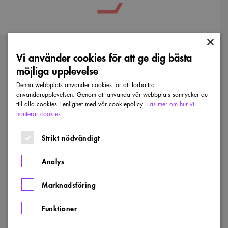
×
Kontaktpersoner
Vi använder cookies för att ge dig bästa
KONTAKT
möjliga upplevelse
Västmanland lokalförening
Denna webbplats använder cookies för att förbättra
Skicka e-post
användarupplevelsen. Genom att använda vår webbplats samtycker du
till alla cookies i enlighet med vår cookiepolicy.
Läs mer om hur vi
hanterar cookies
Strikt nödvändigt
Läs mer
Analys
Visa alla nyheter
Marknadsföring
Emausskolan
vinner
Funktioner
Arkitekturpris
i
Västmanland