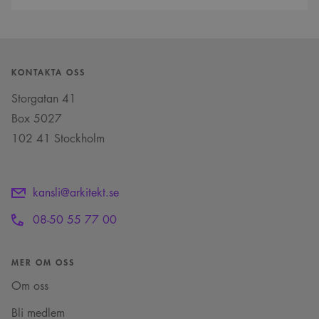
registrerar uppgifter
fördelaktigt för
om besökarens
webbplatsen för att
samtycke om olika
göra giltiga
sekretesspolicyer och
rapporter om
inställningar, vilket
användningen av
säkerställer att deras
deras webbplats.
preferenser hedras i
framtida sessioner.
KONTAKTA OSS
_cs_c
1 år 1
Det här är en
Content
Storgatan 41
månad
sessionskaka. Detta är
Square SaaS
en mönstertypskaka
Box 5027
.arkitekt.se
där ett slumpmässigt
13-siffrigt nummer
102 41 Stockholm
läggs till prefixet
_cs_.
VISITOR_INFO1_LIVE
5
Denna cookie ställs in
Google LLC
månader
av Youtube för att
.youtube.com
kansli@arkitekt.se
4 veckor
hålla reda på
användarinställninga
för Youtube-videor
08-50 55 77 00
inbäddade i
webbplatser; den kan
också avgöra om
webbplatsbesökaren
MER OM OSS
använder den nya
eller gamla versionen
av Youtube-
Om oss
gränssnittet.
Bli medlem
_cs_s
29
Det här är en
Content