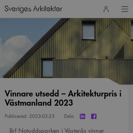
Stä
Logga
men
in
Vinnare utsedd – Arkitekturpris i
Västmanland 2023
Publicerad:
2023-03-23
Dela
Brf Notuddsparken i Västerås vinner