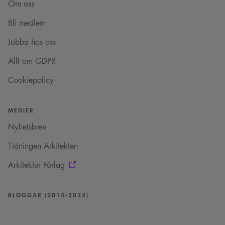
Om oss
_cs_s
29
Det här är en
Content
minuter
sessionskaka. Detta är
Square SaaS
Bli medlem
59
en mönstertypskaka
.arkitekt.se
sekunder
där ett slumpmässigt
13-siffrigt nummer
Jobba hos oss
läggs till prefixet
_cs_.
Allt om GDPR
Cookiepolicy
MEDIER
Nyhetsbrev
Tidningen Arkitekten
Arkitektur Förlag
BLOGGAR (2014-2024)