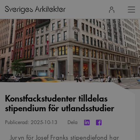
Stä
Logga
men
in
Konstfackstudenter tilldelas
stipendium för utlandsstudier
Publicerad:
2025-10-13
Dela
Juryn för Josef Franks stipendiefond har