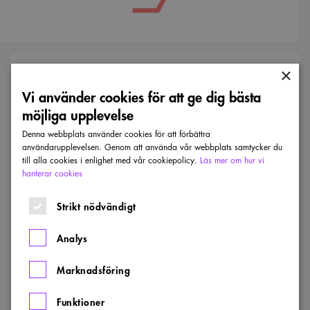
Kontaktpersoner
×
KONTAKT
Vi använder cookies för att ge dig bästa
Ulrika Nero
möjliga upplevelse
Processledare
arkitektur/tävlingar
Denna webbplats använder cookies för att förbättra
användarupplevelsen. Genom att använda vår webbplats samtycker du
Skicka e-post
till alla cookies i enlighet med vår cookiepolicy.
Läs mer om hur vi
08-505 577 49
hanterar cookies
Strikt nödvändigt
Analys
Läs mer
Marknadsföring
Visa alla nyheter
Funktioner