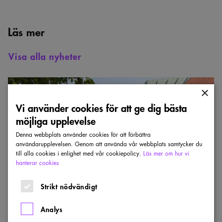
Läs mer
Visa alla nyheter
Inredningsstudenter
får
×
stipendium
för
Vi använder cookies för att ge dig bästa
utlandsstudier
möjliga upplevelse
Denna webbplats använder cookies för att förbättra
användarupplevelsen. Genom att använda vår webbplats samtycker du
till alla cookies i enlighet med vår cookiepolicy.
Läs mer om hur vi
hanterar cookies
Strikt nödvändigt
JOSEF FRANKS STIPENDIEFOND
Analys
Inredningsstudenter får stipendium för