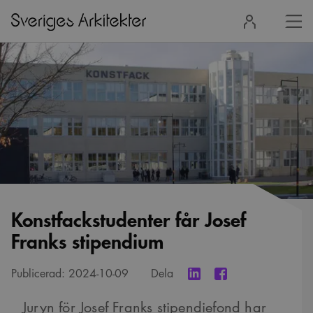
Stä
Logga
men
in
Konstfackstudenter får Josef
Franks stipendium
Publicerad:
2024-10-09
Dela
Juryn för Josef Franks stipendiefond har