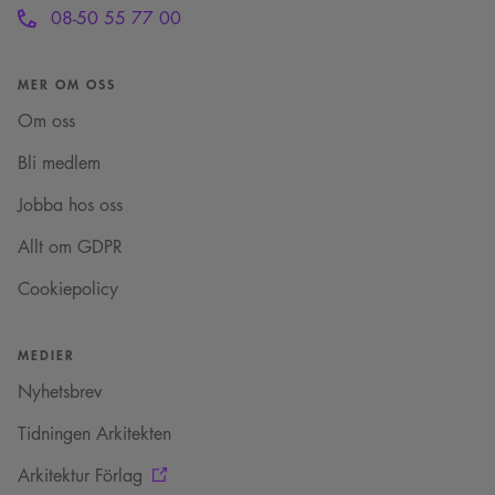
personliga tjänster.
4 veckor
användarens
08-50 55 77 00
samtycke och
__cf_bm
29
Denna cookie
Cloudflare Inc.
sekretessval för deras
minuter
används för att skilja
.vimeo.com
interaktion med
52
mellan människor
webbplatsen. Den
sekunder
och bots. Detta är
MER OM OSS
registrerar uppgifter
fördelaktigt för
om besökarens
webbplatsen för att
Om oss
samtycke om olika
göra giltiga
sekretesspolicyer och
rapporter om
inställningar, vilket
användningen av
Bli medlem
säkerställer att deras
deras webbplats.
preferenser hedras i
framtida sessioner.
Jobba hos oss
_cs_c
1 år 1
Det här är en
Content
månad
sessionskaka. Detta är
Allt om GDPR
Square SaaS
en mönstertypskaka
.arkitekt.se
där ett slumpmässigt
Cookiepolicy
13-siffrigt nummer
läggs till prefixet
_cs_.
VISITOR_INFO1_LIVE
5
Denna cookie ställs in
MEDIER
Google LLC
månader
av Youtube för att
.youtube.com
4 veckor
hålla reda på
Nyhetsbrev
användarinställninga
för Youtube-videor
inbäddade i
Tidningen Arkitekten
webbplatser; den kan
också avgöra om
Arkitektur Förlag
webbplatsbesökaren
använder den nya