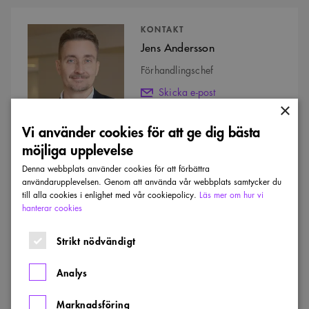
Kontaktpersoner
KONTAKT
Jens Andersson
Förhandlingschef
Skicka e-post
×
08-505 577 24
Vi använder cookies för att ge dig bästa
möjliga upplevelse
Denna webbplats använder cookies för att förbättra
Läs mer
användarupplevelsen. Genom att använda vår webbplats samtycker du
till alla cookies i enlighet med vår cookiepolicy.
Läs mer om hur vi
hanterar cookies
Visa alla nyheter
Strikt nödvändigt
Upphandlingsmyndigheten
upphandlar
UPPHANDLINGSAKUTEN
Analys
till
Upphandlingsmyndigheten
lägsta
pris
Marknadsföring