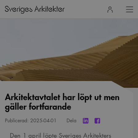
Stä
Logga
men
in
Arkitektavtalet har löpt ut men
gäller fortfarande
Publicerad:
2025-04-01
Dela
Den 1 april löpte Sveriges Arkitekters