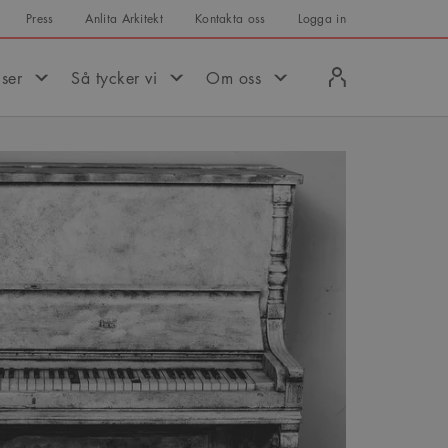
Press
Anlita Arkitekt
Kontakta oss
Logga in
Logga
iser
Så tycker vi
Om oss
in