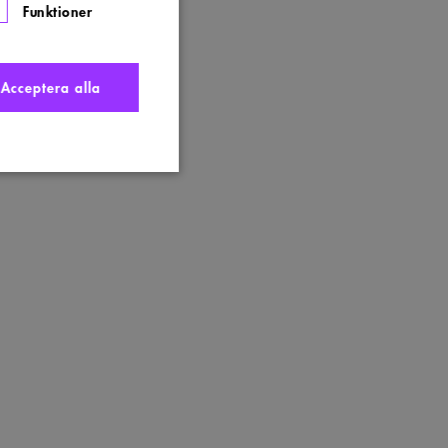
Funktioner
Acceptera alla
nte användas ordentligt
t komma ihåg
 Cookie-Script.com
s. Detta är fördelaktigt
ngen av deras webbplats.