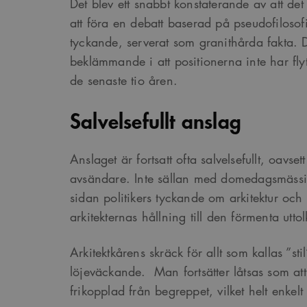
Det blev ett snabbt konstaterande av att det 
att föra en debatt baserad på pseudofilosof
tyckande, serverat som granithårda fakta. 
beklämmande i att positionerna inte har flyt
de senaste tio åren.
Salvelsefullt anslag
Anslaget är fortsatt ofta salvelsefullt, oavset
avsändare. Inte sällan med domedagsmäss
sidan politikers tyckande om arkitektur och
arkitekternas hållning till den förmenta utto
Arkitektkårens skräck för allt som kallas ”sti
löjeväckande. Man fortsätter låtsas som att
frikopplad från begreppet, vilket helt enkelt