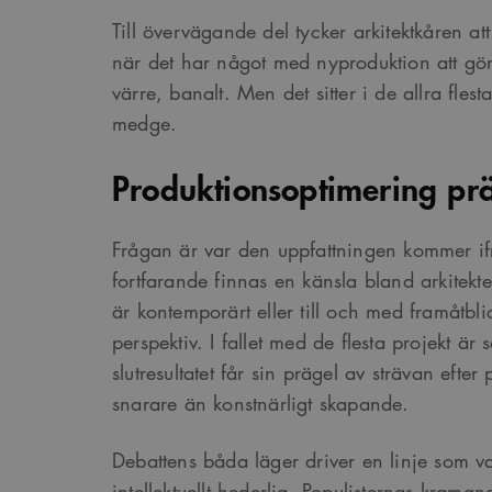
Till övervägande del tycker arkitektkåren att ”
när det har något med nyproduktion att gö
värre, banalt. Men det sitter i de allra flesta
medge.
Produktionsoptimering präg
Frågan är var den uppfattningen kommer if
fortfarande finnas en känsla bland arkitekte
är kontemporärt eller till och med framåtbli
perspektiv. I fallet med de flesta projekt är 
slutresultatet får sin prägel av strävan efte
snarare än konstnärligt skapande.
Debattens båda läger driver en linje som va
intellektuellt hederlig. Populisternas kramande