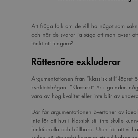
_cs_s
Att fråga folk om de vill ha något som sakna
och när de svarar ja säga att man avser at
tänkt att fungera?
Rättesnöre exkluderar
Argumentationen från ”klassisk stil”-lägret 
kvalitetsfrågan. ”Klassiskt” är i grunden n
vara av hög kvalitet eller inte blir av unde
Där får argumentationen övertoner av ideo
Inte för att hus i klassisk stil inte skulle ku
funktionella och hållbara. Utan för att vi ha
redan på ritbordet kommer att exkludera e