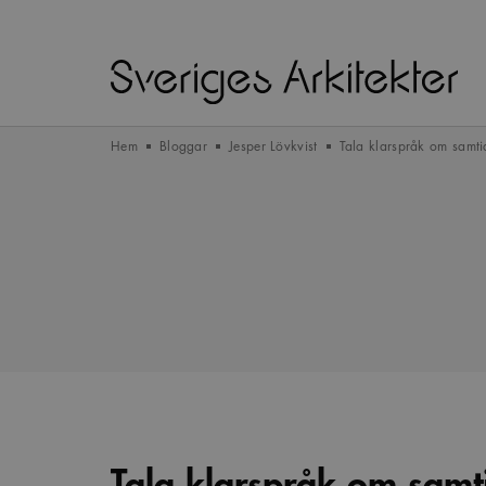
Hem
Bloggar
Jesper Lövkvist
Tala klarspråk om samtid
Tala klarspråk om samti