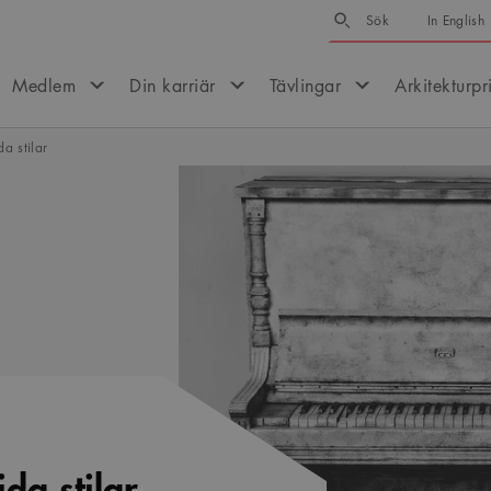
Sök
Sök
In English
Medlem
Din karriär
Tävlingar
Arkitekturpr
a stilar
da stilar