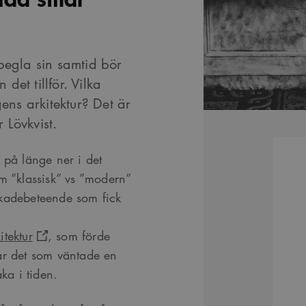
pegla sin samtid bör
et tillför. Vilka
gens arkitektur? Det är
r Lövkvist.
 på länge ner i det
m ”klassisk” vs ”modern”
lvskadebeteende som fick
tektur
, som förde
ar det som väntade en
ka i tiden.