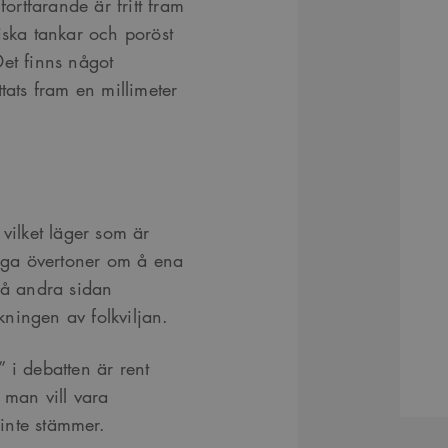
fortfarande är fritt fram
iska tankar och poröst
Det finns något
tats fram en millimeter
t vilket läger som är
iga övertoner om å ena
 å andra sidan
lkningen av folkviljan.
l” i debatten är rent
 man vill vara
 inte stämmer.