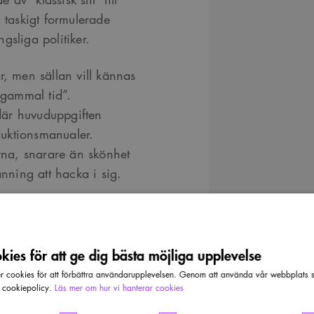
 taskigt formulerade
ngsliga politiker.
r, men sällan vill kännas
 gammal tid”.
 där huvuduppgiften
uktionsmanualer.
orna, snarare än skönhet
anning att hacka i sig.
et
ies för att ge dig bästa möjliga upplevelse
r är inte att den är
enom är dåliga
cookies för att förbättra användarupplevelsen. Genom att använda vår webbplats sa
r cookiepolicy.
Läs mer om hur vi hanterar cookies
er av klassisk eller