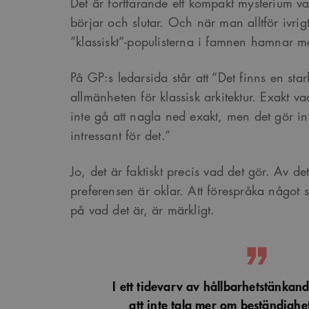
Det är fortfarande ett kompakt mysterium var
Google Privacy Po
börjar och slutar. Och när man alltför ivrig
”klassiskt”-populisterna i famnen hamnar m
Namn
Provider
/
D
Pro
Namn
Namn
_cfuvid
.vimeo.com
Do
På GP:s ledarsida står att ”Det finns en sta
_ga
YSC
allmänheten för klassisk arkitektur. Exakt 
Go
LLC
_cfuvid
.challenges.c
inte gå att nagla ned exakt, men det gör i
.ark
__Secure-ROLLOUT_TOK
intressant för det.”
__cf_bm
Cloudflare In
_ga_YPLQ693FFW
.ark
.vimeo.com
_cs_id
Jo, det är faktiskt precis vad det gör. Av det
preferensen är oklar. Att förespråka något
på vad det är, är märkligt.
VISITOR_PRIVACY_META
_cs_c
I ett tidevarv av hållbarhetstänkand
att inte tala mer om beständighe
VISITOR_INFO1_LIVE