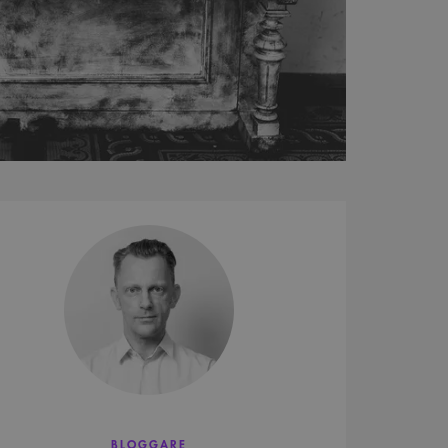
Jesper
Lövkvist
BLOGGARE