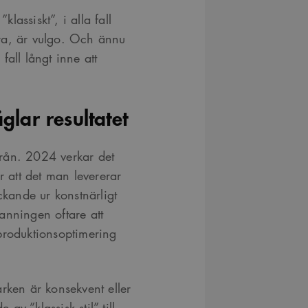
klassiskt”, i alla fall
ra, är vulgo. Och ännu
 fall långt inne att
lar resultatet
rån. 2024 verkar det
r att det man levererar
ckande ur konstnärligt
sanningen oftare att
r produktionsoptimering
rken är konsekvent eller
 av ”klassisk stil” till