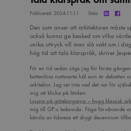
Publicerad:
2024-11-11
Dela
Den som anser att arkitekturen måste s
också kunna ge besked om vilka värden d
unika uttryck vill man slå vakt om i da
hög tid att tala klarspråk, skriver Jespe
För en tid sedan sögs jag för första gången
bottenlösa nattsvarta hål som är debatten o
arkitektur. Jag vet inte vad det var för sjä
mig att klicka på länken
Lyssna på göteborgarna – bygg klassisk arki
mig till GP:s ledarsida. Föga förvånande v
känsla av tidsresa ett drygt decennium tillba