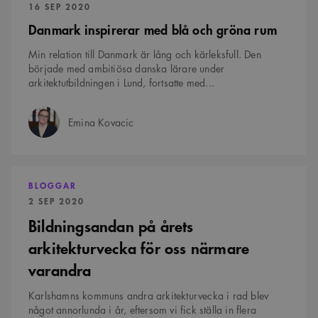
PUBLICERAD:
16 SEP 2020
månader
av Youtube för att
.youtube.com
4 veckor
hålla reda på
Danmark inspirerar med blå och gröna rum
användarinställninga
för Youtube-videor
inbäddade i
Min relation till Danmark är lång och kärleksfull. Den
webbplatser; den kan
började med ambitiösa danska lärare under
också avgöra om
webbplatsbesökaren
arkitektutbildningen i Lund, fortsatte med...
använder den nya
eller gamla versionen
av Youtube-
gränssnittet.
Emina Kovacic
Författare:
_cs_s
29
Det här är en
Content
minuter
sessionskaka. Detta är
Square SaaS
59
en mönstertypskaka
.arkitekt.se
sekunder
där ett slumpmässigt
Bildningsandan
13-siffrigt nummer
på
BLOGGAR
läggs till prefixet
årets
_cs_.
PUBLICERAD:
2 SEP 2020
arkitekturvecka
för
Bildningsandan på årets
oss
närmare
arkitekturvecka för oss närmare
varandra
varandra
Karlshamns kommuns andra arkitekturvecka i rad blev
något annorlunda i år, eftersom vi fick ställa in flera