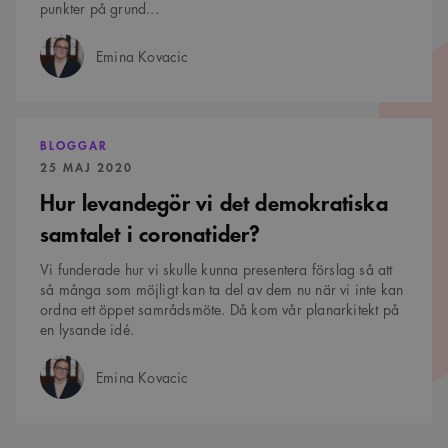
punkter på grund...
Emina Kovacic
Författare:
Hur
levandegör
BLOGGAR
vi
PUBLICERAD:
25 MAJ 2020
det
demokratiska
Hur levandegör vi det demokratiska
samtalet
i
samtalet i coronatider?
coronatider?
Vi funderade hur vi skulle kunna presentera förslag så att
så många som möjligt kan ta del av dem nu när vi inte kan
ordna ett öppet samrådsmöte. Då kom vår planarkitekt på
en lysande idé.
Emina Kovacic
Författare: