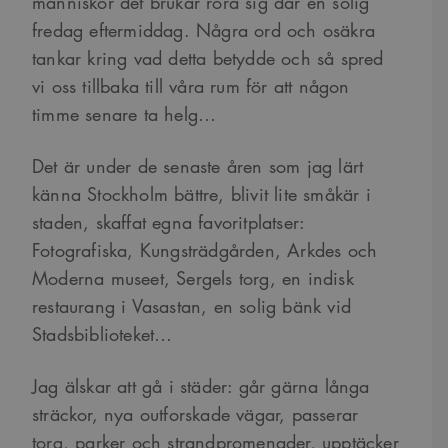
människor det brukar röra sig där en solig
fredag eftermiddag. Några ord och osäkra
tankar kring vad detta betydde och så spred
vi oss tillbaka till våra rum för att någon
timme senare ta helg…
Det är under de senaste åren som jag lärt
känna Stockholm bättre, blivit lite småkär i
staden, skaffat egna favoritplatser:
Fotografiska, Kungsträdgården, Arkdes och
Moderna museet, Sergels torg, en indisk
restaurang i Vasastan, en solig bänk vid
Stadsbiblioteket…
Jag älskar att gå i städer: går gärna långa
sträckor, nya outforskade vägar, passerar
torg, parker och strandpromenader, upptäcker