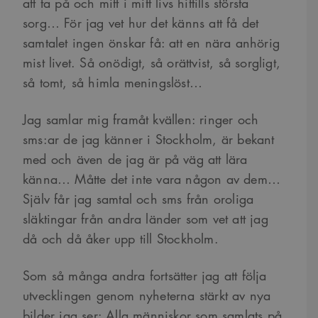
att ta på och mitt i mitt livs hittills största
sorg… För jag vet hur det känns att få det
samtalet ingen önskar få: att en nära anhörig
mist livet. Så onödigt, så orättvist, så sorgligt,
så tomt, så himla meningslöst…
Jag samlar mig framåt kvällen: ringer och
sms:ar de jag känner i Stockholm, är bekant
med och även de jag är på väg att lära
känna… Måtte det inte vara någon av dem…
Själv får jag samtal och sms från oroliga
släktingar från andra länder som vet att jag
då och då åker upp till Stockholm.
Som så många andra fortsätter jag att följa
utvecklingen genom nyheterna stärkt av nya
bilder jag ser: Alla människor som samlats på