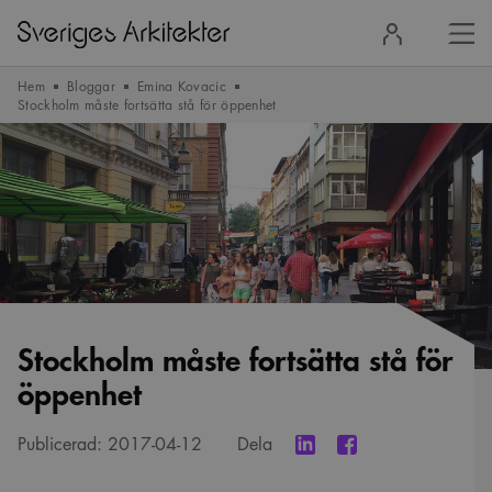
Stä
Logga
men
in
Hem
Bloggar
Emina Kovacic
Stockholm måste fortsätta stå för öppenhet
Stockholm måste fortsätta stå för
öppenhet
Publicerad:
2017-04-12
Dela