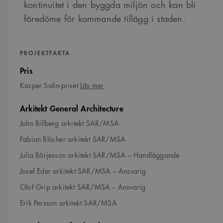
kontinuitet i den byggda miljön och kan bli
föredöme för kommande tillägg i staden.
PROJEKTFAKTA
Pris
om
Kasper Salin-priset
Läs mer
Kasper
Salin-
Arkitekt General Architecture
priset
John Billberg arkitekt SAR/MSA
Fabian Blücher arkitekt SAR/MSA
Julia Börjesson arkitekt SAR/MSA – Handläggande
Josef Eder arkitekt SAR/MSA – Ansvarig
Olof Grip arkitekt SAR/MSA – Ansvarig
Erik Persson arkitekt SAR/MSA