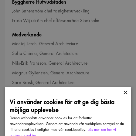
Byggherre Hufvudstaden
John Lethenström chef fastighetsutveckling
Frida Wijkström chef affärsområde Stockholm
Medverkande
Maciej Lerch, General Architecture
Sofia Chinita, General Architecture
Nils-Erik Fransson, General Architecture
Magnus Gyllensten, General Architecture
Sara Brask, General Architecture
×
Agnes Rudehill Olcén, General Architecture
Vi använder cookies för att ge dig bästa
Sofia Enquist, General Architecture
möjliga upplevelse
Hanna Fokken, General Architecture
Denna webbplats använder cookies för att förbättra
Joel Larsvall, General Architecture
användarupplevelsen. Genom att använda vår webbplats samtycker du
till alla cookies i enlighet med vår cookiepolicy.
Läs mer om hur vi
Beatrice Dinu, General Architecture
hanterar cookies