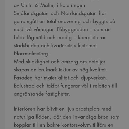
av Uhlin & Malm, i korsningen
Smålandsgatan och Norrlandsgatan har
genomgått en totalrenovering och byggts på
med två våningar. Påbyggnaden – som är
både lågmäld och modig – kompletterar
stadsbilden och kvarterets siluett mot
Norrmalmstorg.
Med skicklighet och omsorg om detaljer
skapas en bruksarkitektur av hög kvalitet.
Fasaden har materialitet och djupverkan.
Balustrad och takfot fungerar väl i relation till
angränsande fastigheter.
Interiören har blivit en ljus arbetsplats med
naturliga flöden, där den invändiga bron som
kopplar till en bakre kontorsvolym tillförs en