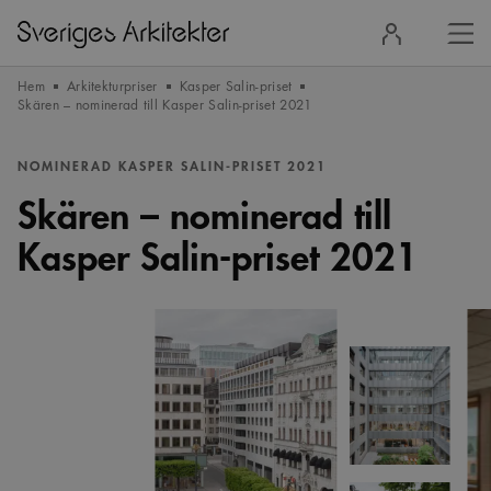
Stä
Logga
men
in
Hem
Arkitekturpriser
Kasper Salin-priset
Skären – nominerad till Kasper Salin-priset 2021
NOMINERAD KASPER SALIN-PRISET 2021
Skären – nominerad till
Kasper Salin-priset 2021