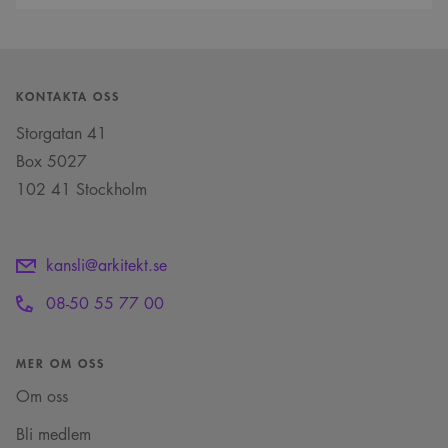
VISITOR_INFO1_LIVE
5
Denna cookie ställs in
Google LLC
månader
av Youtube för att
.youtube.com
4 veckor
hålla reda på
användarinställninga
för Youtube-videor
inbäddade i
KONTAKTA OSS
webbplatser; den kan
också avgöra om
webbplatsbesökaren
Storgatan 41
använder den nya
eller gamla versionen
Box 5027
av Youtube-
gränssnittet.
102 41 Stockholm
_cs_s
29
Det här är en
Content
minuter
sessionskaka. Detta är
Square SaaS
59
en mönstertypskaka
.arkitekt.se
sekunder
där ett slumpmässigt
kansli@arkitekt.se
13-siffrigt nummer
läggs till prefixet
_cs_.
08-50 55 77 00
MER OM OSS
Om oss
Bli medlem