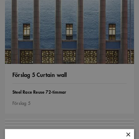
5
Curtain
wall
Förslag 5 Curtain wall
Tävling
Steel Race Reuse 72-timmar
Förslag 5
Förslag
2
Gömt
×
men