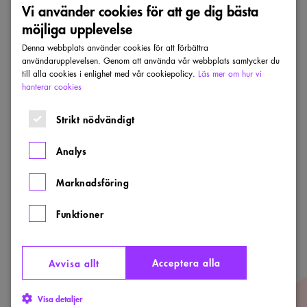
aldrig
Vi använder cookies för att ge dig bästa
glömt
möjliga upplevelse
Denna webbplats använder cookies för att förbättra
användarupplevelsen. Genom att använda vår webbplats samtycker du
till alla cookies i enlighet med vår cookiepolicy.
Läs mer om hur vi
hanterar cookies
Strikt nödvändigt
Förslag 2 Gömt men aldrig glömt
Analys
Tävling
Steel Race Reuse 72-timmar
Marknadsföring
Förslag 2
Funktioner
Förslag
31
Vågat
Acceptera alla
Avvisa allt
Visa detaljer