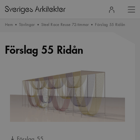
Stä
Logga
men
in
Hem
Tävlingar
Steel Race Reuse 72-timmar
Förslag 55 Ridån
Förslag 55 Ridån
Förslag 55