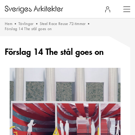
Stä
Logga
men
in
Hem
Tävlingar
Steel Race Reuse 72-timmar
Förslag 14 The stål goes on
Förslag 14 The stål goes on