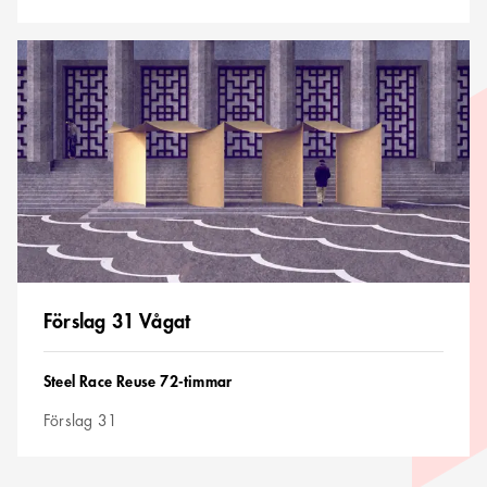
Förslag
31
Vågat
Förslag 31 Vågat
Tävling
Steel Race Reuse 72-timmar
Förslag 31