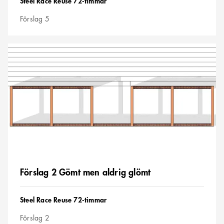
Steel Race Reuse 72-timmar
Förslag 5
Förslag
2
Gömt
men
aldrig
glömt
Förslag 2 Gömt men aldrig glömt
Tävling
Steel Race Reuse 72-timmar
Förslag 2