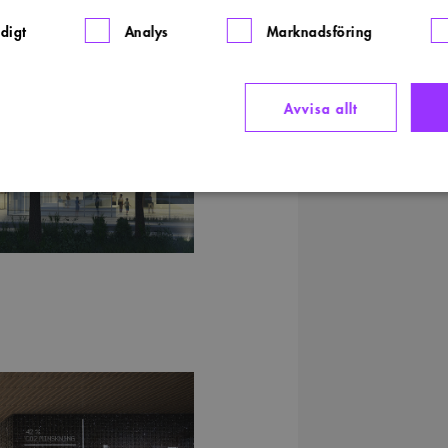
digt
Analys
Marknadsföring
Avvisa allt
Strikt nödvändigt
Analys
Marknadsföring
Funktioner
llåter kärnwebbplatsfunktioner som användarinloggning och kontohantering. Webbplatsen kan i
ies.
rovider
/
Domän
Utgång
Beskrivning
ww.arkitekt.se
Session
Används för att ha koll på inloggning
1 månad
Denna cookie används av Cookie-Script.com-tjänsten för at
ookieScript
preferenserna för besökarens cookie. Det är nödvändigt att
ww.arkitekt.se
cookiebanner fungerar korrekt.
nippets.arkitekt.se
Session
29
Denna cookie används för att skilja mellan människor och bot
loudflare Inc.