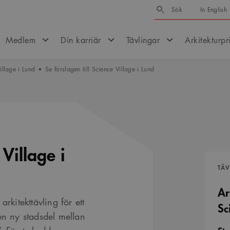
Sök
Sök
In English
Medlem
Din karriär
Tävlingar
Arkitekturpr
illage i Lund
Se förslagen till Science Village i Lund
 Village i
TÄ
Ar
rkitekttävling för ett
Sc
en ny stadsdel mellan