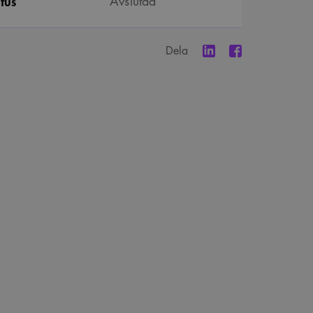
tus
Avslutad
Dela