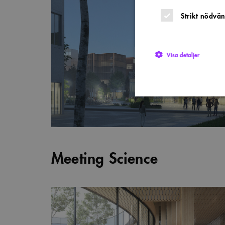
Strikt nödvän
Visa detaljer
Strikt nödvändiga kakor ti
utan strikt nödvändiga cook
Namn
P
Meeting Science
sa_svar_token
w
CookieScriptConsent
C
w
SnippetSessionId
s
__cf_bm
C