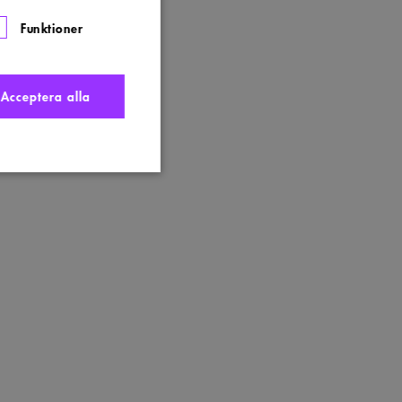
Funktioner
Acceptera alla
nte användas ordentligt
t komma ihåg
 Cookie-Script.com
s. Detta är fördelaktigt