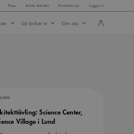
Press
Anlita Arkitekt
Kontakta oss
Logga in
Logga
iser
Så tycker vi
Om oss
in
VLING
kitekttävling: Science Center,
ience Village i Lund