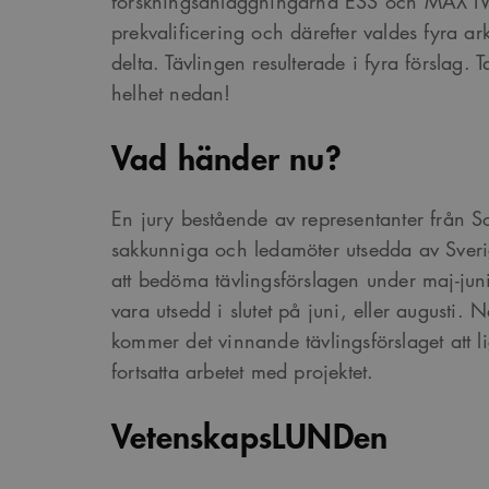
forskningsanläggningarna ESS och MAX IV.
prekvalificering och därefter valdes fyra ar
delta. Tävlingen resulterade i fyra förslag. T
helhet nedan!
Vad händer nu?
En jury bestående av representanter från Sc
sakkunniga och ledamöter utsedda av Sveri
att bedöma tävlingsförslagen under maj-jun
vara utsedd i slutet på juni, eller augusti. 
kommer det vinnande tävlingsförslaget att li
fortsatta arbetet med projektet.
VetenskapsLUNDen