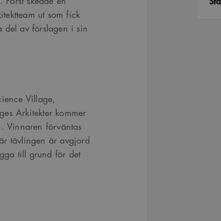
Sta
 Först skedde en
kitektteam ut som fick
a del av förslagen i sin
ience Village,
ges Arkitekter kommer
i. Vinnaren förväntas
När tävlingen är avgjord
gga till grund för det