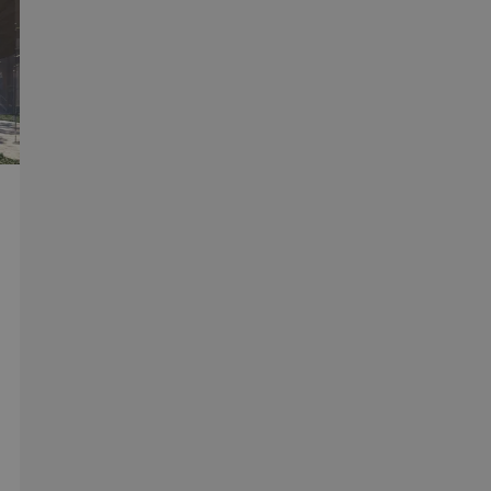
5
Denna cookie ställs in av Youtube för att hålla reda på an
Google LLC
månader
Youtube-videor inbäddade i webbplatser; den kan också 
.youtube.com
4 veckor
webbplatsbesökaren använder den nya eller gamla versio
gränssnittet.
29
Det här är en sessionskaka. Detta är en mönstertypskaka d
Content
minuter
siffrigt nummer läggs till prefixet _cs_.
Square SaaS
59
.arkitekt.se
sekunder