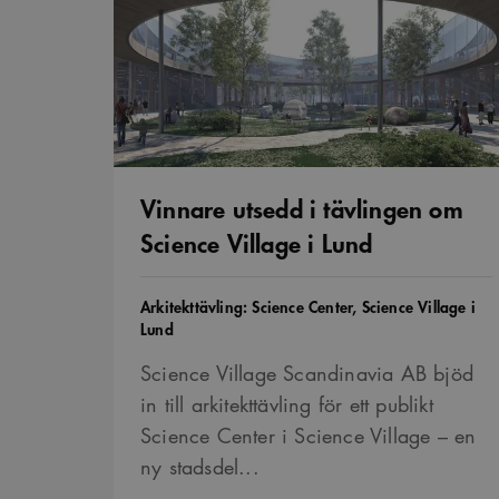
tävlingen
VISITOR_INFO1_LIVE
om
Science
Village
i
_cs_s
Lund
Vinnare utsedd i tävlingen om
Science Village i Lund
Tävling
Arkitekttävling: Science Center, Science Village i
Lund
Science Village Scandinavia AB bjöd
in till arkitekttävling för ett publikt
Science Center i Science Village – en
ny stadsdel...