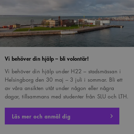
Strikt nödvändiga kakor tillåter kärnwebbplatsfunktioner som
användarinloggning och kontohantering. Webbplatsen kan inte användas
ordentligt utan strikt nödvändiga cookies.
Namn
Provider
/
Domän
Utgång
Beskrivning
sa_svar_token
www.arkitekt.se
Session
Används för
att ha koll på
inloggning
CookieScriptConsent
1 månad
Denna cookie
CookieScript
används av
www.arkitekt.se
Vi behöver din hjälp – bli volontär!
Cookie-
Script.com-
tjänsten för att
komma ihåg
Vi behöver din hjälp under H22 – stadsmässan i
preferenserna
för
Helsingborg den 30 maj – 3 juli i sommar. Bli ett
besökarens
cookie. Det är
av våra ansikten utåt under någon eller några
nödvändigt att
Cookie-
dagar, tillsammans med studenter från SLU och LTH.
Google Privacy Policy
Script.com
cookiebanner
fungerar
korrekt.
Läs mer och anmäl dig
SnippetSessionId
snippets.arkitekt.se
Session
__cf_bm
29
Denna cookie
Cloudflare Inc.
minuter
används för