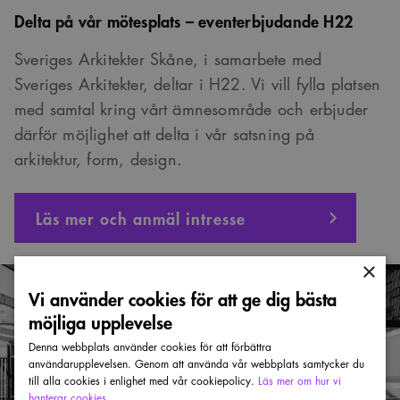
Delta på vår mötesplats – eventerbjudande H22
Sveriges Arkitekter Skåne, i samarbete med
Sveriges Arkitekter, deltar i H22. Vi vill fylla platsen
med samtal kring vårt ämnesområde och erbjuder
därför möjlighet att delta i vår satsning på
arkitektur, form, design.
Läs mer och anmäl intresse
×
Vi använder cookies för att ge dig bästa
möjliga upplevelse
Denna webbplats använder cookies för att förbättra
användarupplevelsen. Genom att använda vår webbplats samtycker du
till alla cookies i enlighet med vår cookiepolicy.
Läs mer om hur vi
hanterar cookies