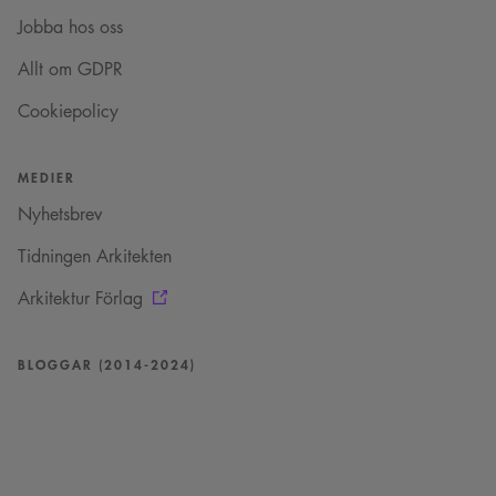
VISITOR_INFO1_LIVE
5
Denna cookie ställs in
Google LLC
Jobba hos oss
månader
av Youtube för att
.youtube.com
4 veckor
hålla reda på
användarinställninga
Allt om GDPR
för Youtube-videor
inbäddade i
Cookiepolicy
webbplatser; den kan
också avgöra om
webbplatsbesökaren
använder den nya
eller gamla versionen
MEDIER
av Youtube-
gränssnittet.
Nyhetsbrev
_cs_s
29
Det här är en
Content
minuter
sessionskaka. Detta är
Tidningen Arkitekten
Square SaaS
59
en mönstertypskaka
.arkitekt.se
sekunder
där ett slumpmässigt
Arkitektur Förlag
13-siffrigt nummer
läggs till prefixet
_cs_.
BLOGGAR (2014-2024)