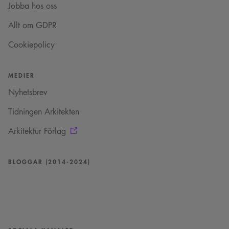
VISITOR_INFO1_LIVE
5
Denna cookie ställs in
Jobba hos oss
Google LLC
månader
av Youtube för att
.youtube.com
4 veckor
hålla reda på
Allt om GDPR
användarinställninga
för Youtube-videor
inbäddade i
Cookiepolicy
webbplatser; den kan
också avgöra om
webbplatsbesökaren
använder den nya
MEDIER
eller gamla versionen
av Youtube-
gränssnittet.
Nyhetsbrev
_cs_s
29
Det här är en
Content
Tidningen Arkitekten
minuter
sessionskaka. Detta är
Square SaaS
59
en mönstertypskaka
.arkitekt.se
sekunder
där ett slumpmässigt
Arkitektur Förlag
13-siffrigt nummer
läggs till prefixet
_cs_.
BLOGGAR (2014-2024)