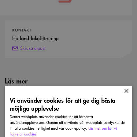
Kontaktpersoner
KONTAKT
Halland lokalförening
Skicka e-post
Läs mer
×
Visa alla nyheter
Vi använder cookies för att ge dig bästa
möjliga upplevelse
Sveriges
bästa
Denna webbplats använder cookies för att förbättra
arkitektur
användarupplevelsen. Genom att använda vår webbplats samtycker du
–
till alla cookies i enlighet med vår cookiepolicy.
Läs mer om hur vi
se
hanterar cookies
de