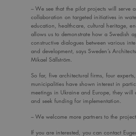
Google Privacy Po
– We see that the pilot projects will serve a
collaboration on targeted initiatives in wate
Namn
Provider
/
D
education, healthcare, cultural heritage, e
Pro
Namn
Namn
_cfuvid
.vimeo.com
Do
allows us to demonstrate how a Swedish a
_ga
YSC
constructive dialogues between various inte
Go
LLC
_cfuvid
.challenges.c
and development, says Sweden’s Architects
.ark
__Secure-ROLLOUT_TOK
Mikael Sällström.
__cf_bm
Cloudflare In
_ga_YPLQ693FFW
.ark
.vimeo.com
_cs_id
So far, five architectural firms, four experts
municipalities have shown interest in parti
meetings in Ukraine and Europe, they will 
VISITOR_PRIVACY_META
and seek funding for implementation.
_cs_c
– We welcome more partners to the project
If you are interested, you can contact Euge
VISITOR_INFO1_LIVE