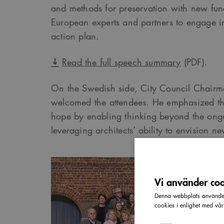
and methods for preservation with new func
European experts and partners to engage i
action plan.
Read the full speech summary
(PDF).
On the Swedish side, City Council Chairma
welcomed the attendees. He emphasized th
hope by enabling thinking beyond the on
leveraging architects’ ability to envision new
Vi använder cook
Denna webbplats använder 
cookies i enlighet med vå