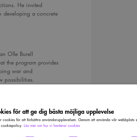
tions. He invited
n developing a concrete
n Olle Burell
at the program provides
going war and
 possibilities.
ies för att ge dig bästa möjliga upplevelse
cookies för att förbättra användarupplevelsen. Genom att använda vår webbplats sa
r cookiepolicy.
Läs mer om hur vi hanterar cookies