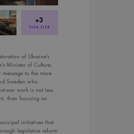
+3
VISA FLER
toration of Ukraine’s
’s Minister of Culture,
r message to the more
 and Sweden who
st-war work is not less
t, than focusing on
icipal initiatives that
rough legislative reform