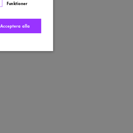
Funktioner
Acceptera alla
nte användas ordentligt
t komma ihåg
 Cookie-Script.com
s. Detta är fördelaktigt
ngen av deras webbplats.