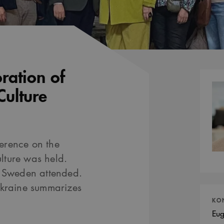
ration of
Kontak
Culture
erence on the
ulture was held.
d Sweden attended.
Ukraine summarizes
KO
Eug