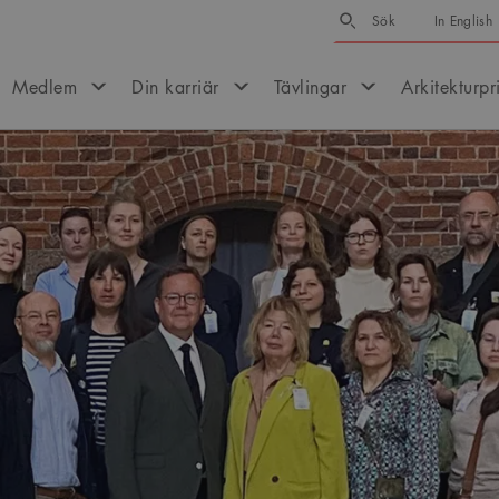
Sök
Sök
In English
Medlem
Din karriär
Tävlingar
Arkitekturpr