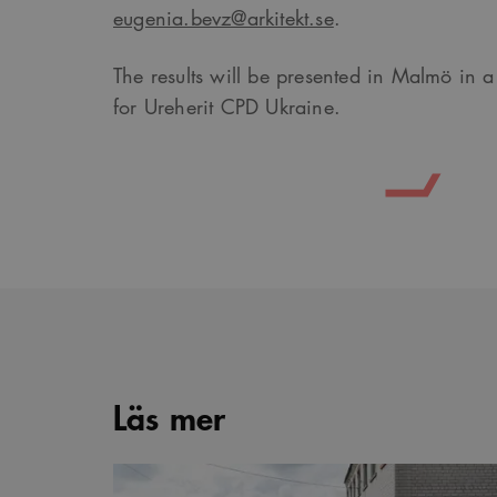
eugenia.bevz@arkitekt.se
.
_cs_s
The results will be presented in Malmö in 
for Ureherit CPD Ukraine.
Läs mer
Flyktingbostäder
i