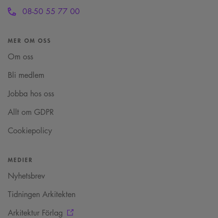
Square SaaS
en mönstertypskaka
08-50 55 77 00
.arkitekt.se
där ett slumpmässigt
13-siffrigt nummer
läggs till prefixet
_cs_.
MER OM OSS
VISITOR_INFO1_LIVE
5
Denna cookie ställs in
Google LLC
månader
av Youtube för att
Om oss
.youtube.com
4 veckor
hålla reda på
användarinställninga
Bli medlem
för Youtube-videor
inbäddade i
webbplatser; den kan
Jobba hos oss
också avgöra om
webbplatsbesökaren
använder den nya
Allt om GDPR
eller gamla versionen
av Youtube-
Cookiepolicy
gränssnittet.
_cs_s
29
Det här är en
Content
minuter
sessionskaka. Detta är
Square SaaS
59
en mönstertypskaka
MEDIER
.arkitekt.se
sekunder
där ett slumpmässigt
13-siffrigt nummer
Nyhetsbrev
läggs till prefixet
_cs_.
Tidningen Arkitekten
Arkitektur Förlag