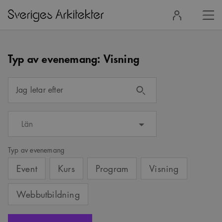
Stä
Logga
men
in
Typ av evenemang:
Visning
Jag letar efter
Län
Typ av evenemang
Event
Kurs
Program
Visning
Webbutbildning