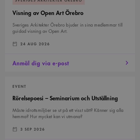
Open
Art
Visning av Open Art Örebro
Örebro
Sveriges Arkitekter Örebro bjuder in sina medlemmar till
guidad visning av Open Art.
DATUM:
:
24 AUG 2026
Anmäl dig via e-post
Rörelsepoesi
&#8211;
EVENT
Seminarium
och
Rörelsepoesi – Seminarium och Utställning
Utställning
Måste idrottsmiljöer se ut på ett visst sätt? Känner sig alla
hemma? Hur mycket kan vi utmana?
DATUM:
:
3 SEP 2026