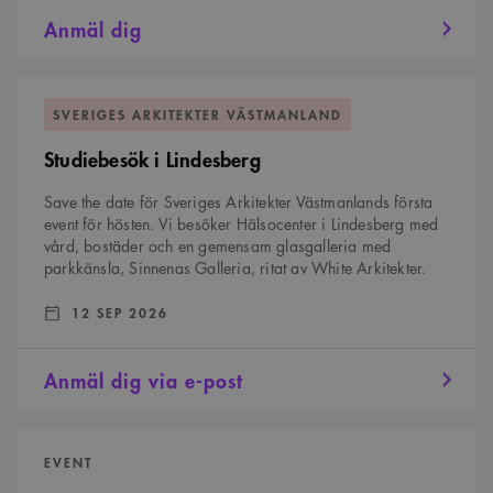
Anmäl dig
Studiebesök
i
SVERIGES ARKITEKTER VÄSTMANLAND
Lindesberg
Studiebesök i Lindesberg
Save the date för Sveriges Arkitekter Västmanlands första
event för hösten. Vi besöker Hälsocenter i Lindesberg med
vård, bostäder och en gemensam glasgalleria med
parkkänsla, Sinnenas Galleria, ritat av White Arkitekter.
DATUM:
:
12 SEP 2026
Anmäl dig via e-post
När
vården
EVENT
flyttar
hem