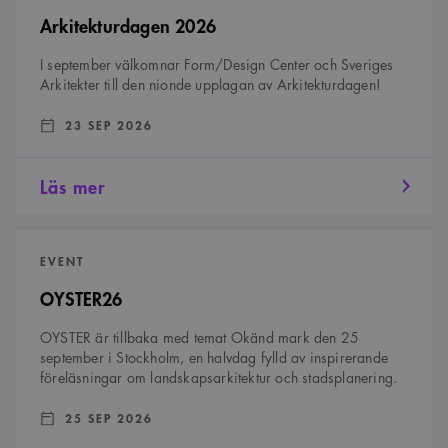
Arkitekturdagen 2026
Strikt nödvändigt
Analys
Marknadsföring
Funktioner
I september välkomnar Form/Design Center och Sveriges
Arkitekter till den nionde upplagan av Arkitekturdagen!
Strikt nödvändiga kakor tillåter kärnwebbplatsfunktioner som
användarinloggning och kontohantering. Webbplatsen kan inte användas
DATUM:
:
23 SEP 2026
ordentligt utan strikt nödvändiga cookies.
Namn
Provider
/
Domän
Utgång
Beskrivning
Läs mer
sa_svar_token
www.arkitekt.se
Session
Används för
att ha koll på
inloggning
OYSTER26
CookieScriptConsent
1 månad
Denna cookie
CookieScript
EVENT
används av
www.arkitekt.se
Cookie-
Script.com-
OYSTER26
tjänsten för att
komma ihåg
preferenserna
OYSTER är tillbaka med temat Okänd mark den 25
för
september i Stockholm, en halvdag fylld av inspirerande
besökarens
cookie. Det är
föreläsningar om landskapsarkitektur och stadsplanering.
nödvändigt att
Cookie-
Google Privacy Policy
Script.com
DATUM:
:
25 SEP 2026
cookiebanner
fungerar