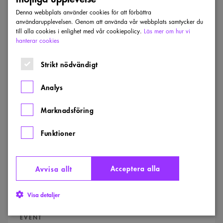
DATUM:
:
18 SEP 2026
Denna webbplats använder cookies för att förbättra
användarupplevelsen. Genom att använda vår webbplats samtycker du
till alla cookies i enlighet med vår cookiepolicy.
Läs mer om hur vi
Anmäl dig
hanterar cookies
Strikt nödvändigt
Norrvikens
Trädgårdar
SVERIGES ARKITEKTER HALLAND
Analys
Norrvikens Trädgårdar
Marknadsföring
Studiebesök för Sveriges Arkitekter Halland den 20:e
september på Norrvikens Trädgårdar
Funktioner
DATUM:
:
20 SEP 2026
Acceptera alla
Avvisa allt
Anmäl dig
Visa detaljer
Arkitekturdagen
2026
EVENT