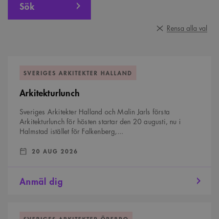
Sök
Rensa alla val
Arkitekturlunch
SVERIGES ARKITEKTER HALLAND
Arkitekturlunch
Sveriges Arkitekter Halland och Malin Jarls första
Arkitekturlunch för hösten startar den 20 augusti, nu i
Halmstad istället för Falkenberg,...
DATUM:
:
20 AUG 2026
Anmäl dig
Visning
av
SVERIGES ARKITEKTER ÖREBRO