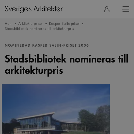
Stä
Logga
men
in
Hem
Arkitekturpriser
Kasper Salin-priset
Stadsbibliotek nomineras till arkitekturpris
NOMINERAD KASPER SALIN-PRISET 2006
Stadsbibliotek nomineras till
arkitekturpris