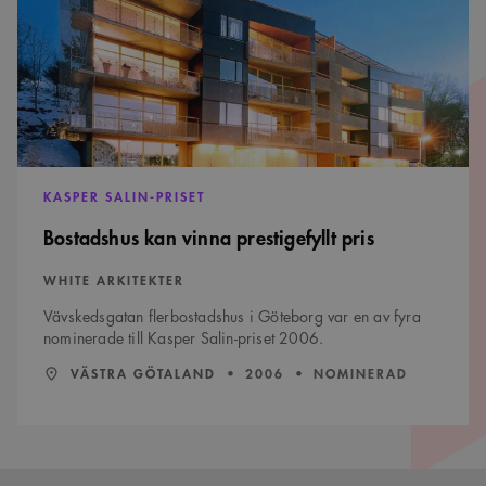
pris
för
besökarens
cookie. Det är
nödvändigt att
Cookie-
Google Privacy Policy
Script.com
cookiebanner
fungerar
korrekt.
SnippetSessionId
snippets.arkitekt.se
Session
__cf_bm
29
Denna cookie
Cloudflare Inc.
KASPER SALIN-PRISET
minuter
används för
.fonts.net
54
att skilja
Bostadshus kan vinna prestigefyllt pris
sekunder
mellan
människor och
bots. Detta är
WHITE ARKITEKTER
fördelaktigt
för
webbplatsen
Vävskedsgatan flerbostadshus i Göteborg var en av fyra
för att göra
nominerade till Kasper Salin-priset 2006.
giltiga
rapporter om
LÄN:
:
ÅR:
användningen
VÄSTRA GÖTALAND
2006
NOMINERAD
av deras
webbplats.
Namn
Provider
/
Domän
Utgång
Beskrivning