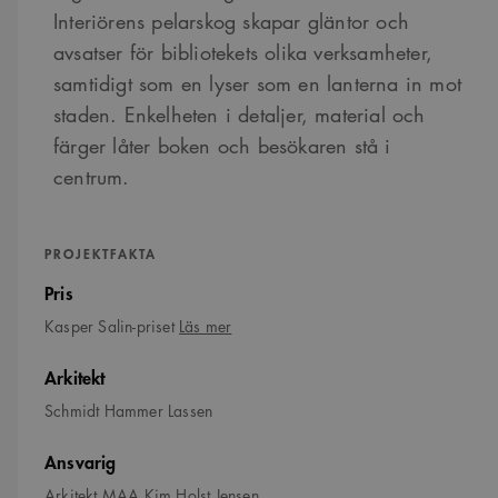
Interiörens pelarskog skapar gläntor och
avsatser för bibliotekets olika verksamheter,
samtidigt som en lyser som en lanterna in mot
staden. Enkelheten i detaljer, material och
färger låter boken och besökaren stå i
centrum.
PROJEKTFAKTA
Pris
om
Kasper Salin-priset
Läs mer
Kasper
Salin-
Arkitekt
priset
Schmidt Hammer Lassen
Ansvarig
Arkitekt MAA Kim Holst Jensen