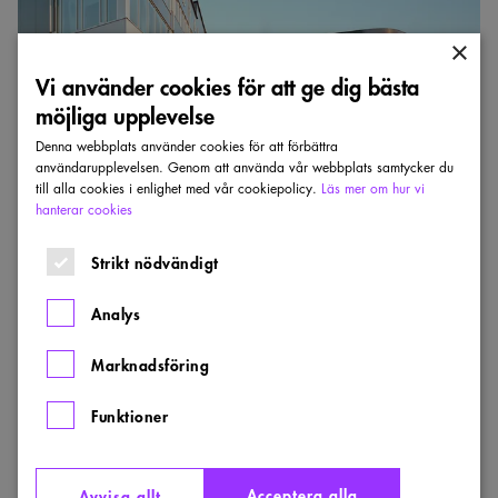
×
Vi använder cookies för att ge dig bästa
möjliga upplevelse
KASPER SALIN-PRISET
Aranäsgymnasiet – vinnare Kasper Salin-
Denna webbplats använder cookies för att förbättra
användarupplevelsen. Genom att använda vår webbplats samtycker du
priset 2006
till alla cookies i enlighet med vår cookiepolicy.
Läs mer om hur vi
hanterar cookies
WINGÅRDHS ARKITEKTKONTOR
Strikt nödvändigt
Aranäsgymnasiet i Kungsbacka, vinnare av Kasper Salin-
priset 2006.
Analys
LÄN:
:
ÅR:
STOCKHOLM
2006
VINNARE
Marknadsföring
Konsthall
Funktioner
kan
prisas
för
sin
arkitektur
Acceptera alla
Avvisa allt