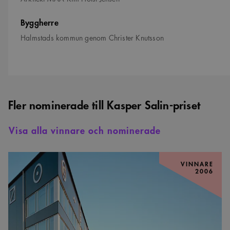
Byggherre
Halmstads kommun genom Christer Knutsson
Fler nominerade till Kasper Salin-priset
Visa alla vinnare och nominerade
Aranäsgymnasiet
–
VINNARE
2006
vinnare
Kasper
Salin-
priset
2006