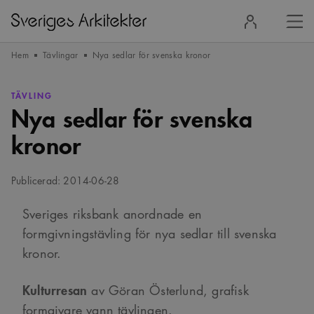
Stä
Logga
men
in
Hem
Tävlingar
Nya sedlar för svenska kronor
TÄVLING
Nya sedlar för svenska
kronor
Publicerad: 2014-06-28
Sveriges riksbank anordnade en
formgivningstävling för nya sedlar till svenska
kronor.
Kulturresan
av Göran Österlund, grafisk
formgivare vann tävlingen.