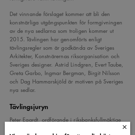
Det vinnande förslaget kommer att bli den
konstnärliga utgångspunkten för formgivningen
av de nya sedlarna som troligen kommer ut
2015. Tävlingen har genomförts enligt
tävlingsregler som är godkända av Sveriges
Arkitekter, Konstnärernas riksorganisation och
Sveriges designer. Astrid Lindgren, Evert Taube,
Greta Garbo, Ingmar Bergman, Birgit Nilsson
och Dag Hammarskjöld är motiven på Sveriges
nya sedlar.
Tävlingsjuryn
Peter Egardt, ordförande i riksbanksfullmäktige
×
Anders Karlsson, ledamot i riksbanksfullmäktige