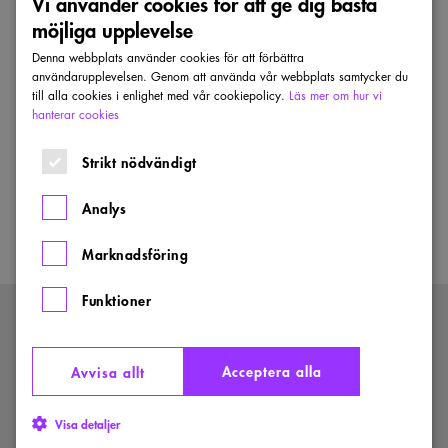
Vi använder cookies för att ge dig bästa
Sonia Karlsson, ledamot i riksbanksfullmäktige
möjliga upplevelse
Ebba Lindsö, ledamot i riksbanksfullmäktige
Jordi Arkö, konstnärlig rådgivare
Denna webbplats använder cookies för att förbättra
användarupplevelsen. Genom att använda vår webbplats samtycker du
Karin Granqvist, konstnärlig rådgivare
till alla cookies i enlighet med vår cookiepolicy.
Läs mer om hur vi
hanterar cookies
Strikt nödvändigt
INFORMATION
Analys
Status
Avslutad
Marknadsföring
Funktioner
KONTAKTA OSS
Storgatan 41
Acceptera alla
Avvisa allt
Box 5027
102 41 Stockholm
Visa detaljer