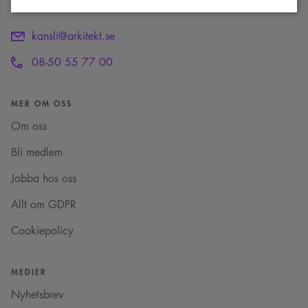
kansli@arkitekt.se
Strikt nödvändigt
Analys
Marknadsföring
08-50 55 77 00
Funktioner
Strikt nödvändiga kakor tillåter kärnwebbplatsfunktioner som
MER OM OSS
användarinloggning och kontohantering. Webbplatsen kan inte användas
ordentligt utan strikt nödvändiga cookies.
Om oss
Namn
Provider
/
Domän
Utgång
Beskrivning
Bli medlem
sa_svar_token
www.arkitekt.se
Session
Används för
att ha koll på
inloggning
Jobba hos oss
CookieScriptConsent
1 månad
Denna cookie
CookieScript
Allt om GDPR
används av
www.arkitekt.se
Cookie-
Script.com-
Cookiepolicy
tjänsten för att
komma ihåg
preferenserna
för
besökarens
MEDIER
cookie. Det är
nödvändigt att
Nyhetsbrev
Cookie-
Google Privacy Policy
Script.com