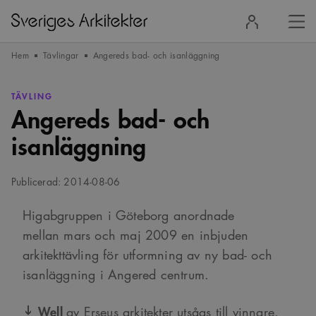
Stä
Logga
men
in
Hem
Tävlingar
Angereds bad- och isanläggning
TÄVLING
Angereds bad- och
isanläggning
Publicerad: 2014-08-06
Higabgruppen i Göteborg anordnade
mellan mars och maj 2009 en inbjuden
arkitekttävling för utformning av ny bad- och
isanläggning i Angered centrum.
Well
av Erseus arkitekter utsågs till vinnare.