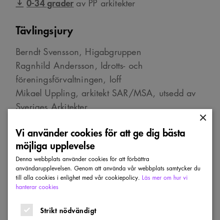
0-34 grader
av PP arkitekter
Tävlingsjury
Berndt Svensson, Higabgruppen
Ragnhild Andersson, Idrotts- och
föreningsförvaltningen, Ioff
Mikael Uppling, arkitekt SAR/MSA, utsedd av
Sveriges Arkitekter
×
Christer Malmström, arkitekt SAR/MSA, utsedd
Vi använder cookies för att ge dig bästa
av Sveriges Arkitekter
möjliga upplevelse
Åsa Swan, planarkitekt på
Denna webbplats använder cookies för att förbättra
Stadsbyggnadskontoret
användarupplevelsen. Genom att använda vår webbplats samtycker du
Katarina Elfverson, Ioff
till alla cookies i enlighet med vår cookiepolicy.
Läs mer om hur vi
hanterar cookies
Dijan Vranjic, Ioff Projektledare
Göran Arvidsson, Higabgruppen
Strikt nödvändigt