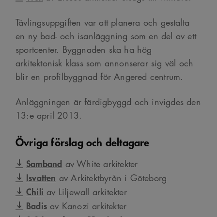
Tävlingsuppgiften var att planera och gestalta
en ny bad- och isanläggning som en del av ett
sportcenter. Byggnaden ska ha hög
arkitektonisk klass som annonserar sig väl och
blir en profilbyggnad för Angered centrum.
Anläggningen är färdigbyggd och invigdes den
13:e april 2013.
Övriga förslag och deltagare
Samband
av White arkitekter
Isvatten
av Arkitektbyrån i Göteborg
Chili
av Liljewall arkitekter
Badis
av Kanozi arkitekter