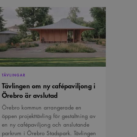
är ett slumpmässigt 13-
vlingen
m
fépaviljong
vändarinställningar för
avgöra om
ebro
nen av Youtube-
slutad
är ett slumpmässigt 13-
TÄVLINGAR
Tävlingen om ny cafépaviljong i
Örebro är avslutad
Örebro kommun arrangerade en
öppen projekttävling för gestaltning av
en ny cafépaviljong och anslutande
parkrum i Örebro Stadspark. Tävlingen