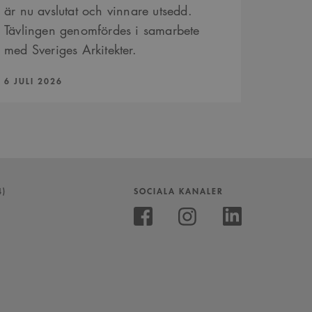
är nu avslutat och vinnare utsedd.
Tävlingen genomfördes i samarbete
med Sveriges Arkitekter.
PUBLICERAD:
6 JULI 2026
4)
SOCIALA KANALER
Följ
oss
Följ
Följ
på
oss
oss
Instagram
på
på
Facebook
Linkedin