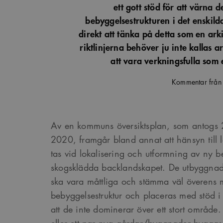
ett gott stöd för att värna d
bebyggelsestrukturen i det enskilda
direkt att tänka på detta som en ark
riktlinjerna behöver ju inte kallas ar
att vara verkningsfulla som
Kommentar från
Av en kommuns översiktsplan, som antogs 2
2020, framgår bland annat att hänsyn till 
tas vid lokalisering och utformning av ny b
skogsklädda backlandskapet. De utbyggnade
ska vara måttliga och stämma väl överens 
bebyggelsestruktur och placeras med stöd i 
att de inte dominerar över ett stort område.