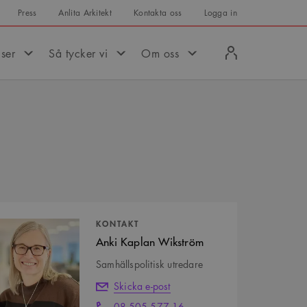
Press
Anlita Arkitekt
Kontakta oss
Logga in
Logga
iser
Så tycker vi
Om oss
in
tpersoner
KONTAKT
Anki Kaplan Wikström
Samhällspolitisk utredare
Skicka e-post
08-505 577 16