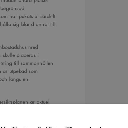
s medan andra platser
l begränsad
om har pekats ut särskilt
hålla sig bland annat till
enbostadshus med
kulle placeras i
utning till sammanhållen
m är utpekad som
 och längs en
siktsplanen är aktuell
linjer. Kommunens
måste därför ges särskild