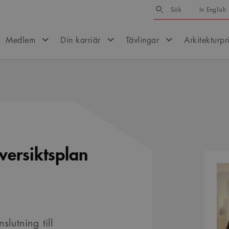
Sök
Sök
In English
Medlem
Din karriär
Tävlingar
Arkitekturpr
versiktsplan
Kontak
slutning till