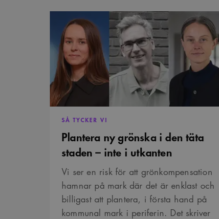
_cs_c
Plantera
ny
grönska
i
VISITOR_INFO1_LIVE
den
täta
staden
–
_cs_s
inte
i
utkanten
SÅ TYCKER VI
Plantera ny grönska i den täta
staden – inte i utkanten
Vi ser en risk för att grönkompensation
hamnar på mark där det är enklast och
billigast att plantera, i första hand på
kommunal mark i periferin. Det skriver