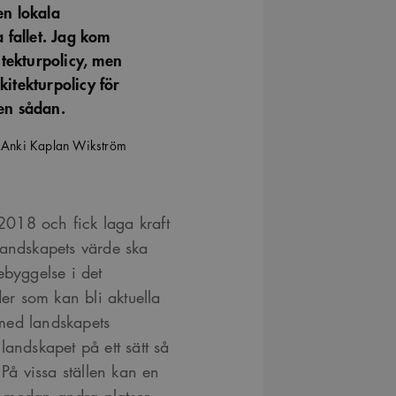
en lokala
 fallet. Jag kom
itekturpolicy, men
kitekturpolicy för
 en sådan.
 Anki Kaplan Wikström
018 och fick laga kraft
landskapets värde ska
ebyggelse i det
r som kan bli aktuella
med landskapets
landskapet på ett sätt så
 På vissa ställen kan en