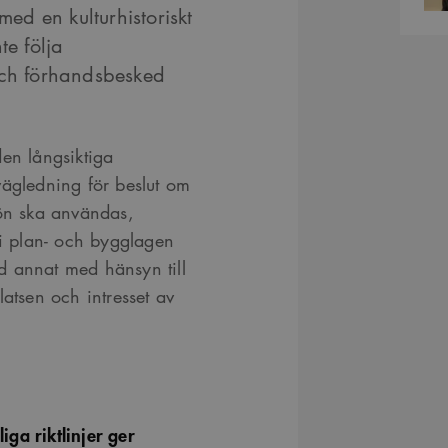
d en kulturhistoriskt
te följa
och förhandsbesked
den långsiktiga
vägledning för beslut om
ön ska användas,
 i plan- och bygglagen
d annat med hänsyn till
latsen och intresset av
ga riktlinjer ger