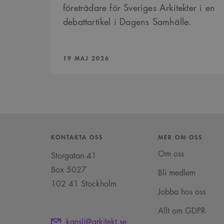
företrädare för Sveriges Arkitekter i en
debattartikel i Dagens Samhälle.
PUBLICERAD:
19 MAJ 2026
KONTAKTA OSS
MER OM OSS
Om oss
Storgatan 41
Box 5027
Bli medlem
102 41 Stockholm
Jobba hos oss
Allt om GDPR
kansli@arkitekt.se