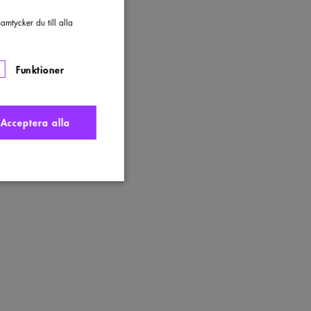
mtycker du till alla
Funktioner
Acceptera alla
nte användas ordentligt
t komma ihåg
 Cookie-Script.com