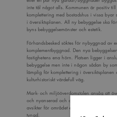
eller ett par nya gårdar/byggnader bygga
inte tål något alls. Kommunen är positiv til
komplettering med bostadshus i vissa byar s
i översiktsplanen. All ny bebyggelse ska för
byns bebyggelsemönster och estetik.
Förhandsbesked söktes för nybyggnad av 
komplementbyggnad. Den nya bebyggelsen s
fastighetens ena hörn. Platsen ligger i ansl
bebyggelse men inte i någon sådan by so
lämplig för komplettering i översiktsplanen
kulturhistoriskt värdefull väg.
Mark- och miljööverdomstolen ansåg att över
och nyanserad och att den ger tydliga rikt
avsikter för området enligt översiktsplanen 
tyngd.