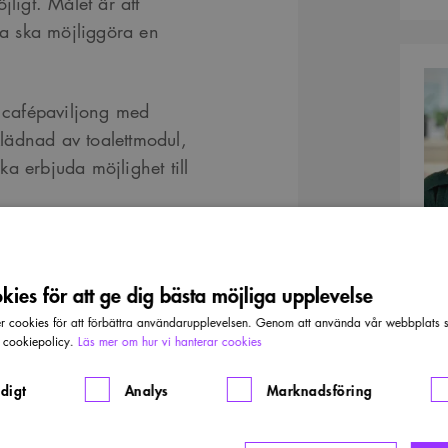
jligt. Målet är att
a ska möjliggöra en
Kontak
y cafépaviljong med
lädnad av toalettmodul,
a erbjuda möjlighet till
ies för att ge dig bästa möjliga upplevelse
cookies för att förbättra användarupplevelsen. Genom att använda vår webbplats sa
r cookiepolicy.
Läs mer om hur vi hanterar cookies
digt
Analys
Marknadsföring