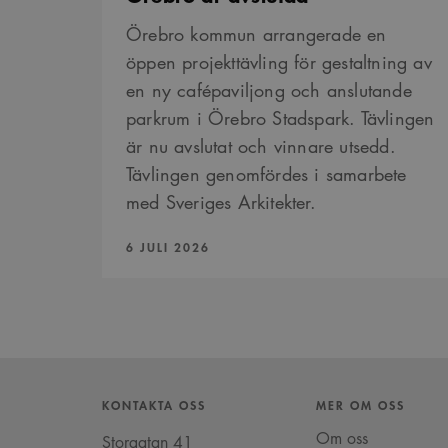
Namn
Provider
/
D
Pro
Namn
Namn
Örebro kommun arrangerade en
_cfuvid
.vimeo.com
Do
öppen projekttävling för gestaltning av
_ga
YSC
Go
LLC
en ny cafépaviljong och anslutande
_cfuvid
.challenges.c
.ark
__Secure-ROLLOUT_TOK
parkrum i Örebro Stadspark. Tävlingen
är nu avslutat och vinnare utsedd.
__cf_bm
Cloudflare In
_ga_YPLQ693FFW
.ark
.vimeo.com
_cs_id
Tävlingen genomfördes i samarbete
med Sveriges Arkitekter.
VISITOR_PRIVACY_META
PUBLICERAD:
6 JULI 2026
_cs_c
VISITOR_INFO1_LIVE
KONTAKTA OSS
MER OM OSS
Om oss
Storgatan 41
_cs_s