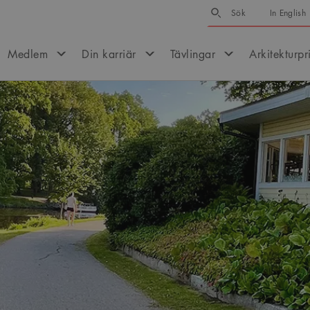
Sök
Sök
In English
Medlem
Din karriär
Tävlingar
Arkitekturpr