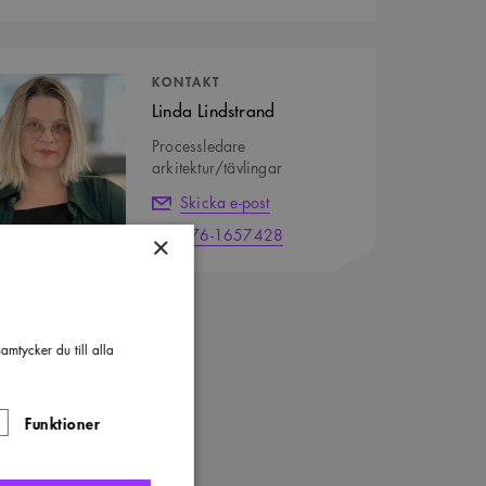
tpersoner
KONTAKT
Linda Lindstrand
Processledare
arkitektur/tävlingar
Skicka e-post
076-1657428
×
mtycker du till alla
Funktioner