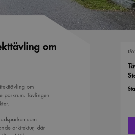
ekttävling om
TÄ
Tä
St
tekttävling om
Sta
e parkrum. Tävlingen
ter.
Stadsparken som
nde arkitektur, där