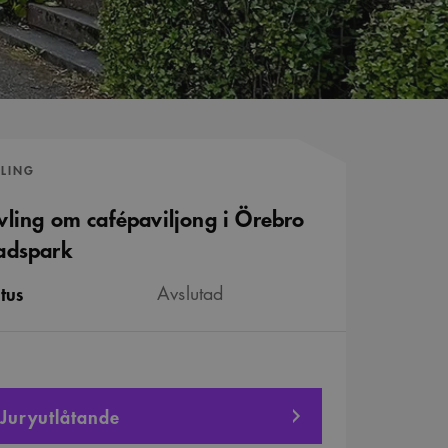
VLING
vling om cafépaviljong i Örebro
adspark
tus
Avslutad
Juryutlåtande