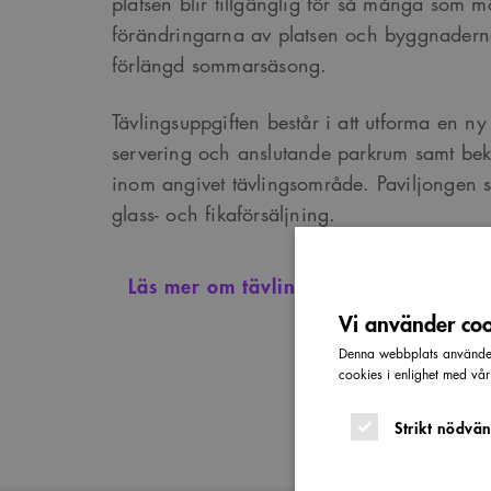
platsen blir tillgänglig för så många som mö
förändringarna av platsen och byggnadern
förlängd sommarsäsong.
Tävlingsuppgiften består i att utforma en n
servering och anslutande parkrum samt bek
inom angivet tävlingsområde. Paviljongen sk
glass- och fikaförsäljning.
Läs mer om tävlingen
Vi använder cook
Denna webbplats använder 
cookies i enlighet med vå
Strikt nödvän