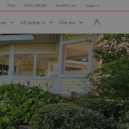
Press
Anlita Arkitekt
Kontakta oss
Logga in
Logga
iser
Så tycker vi
Om oss
in