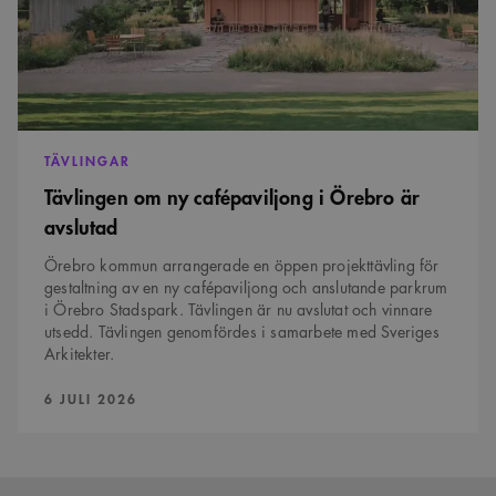
13-siffrigt nummer
avslutad
läggs till prefixet
_cs_.
TÄVLINGAR
Tävlingen om ny cafépaviljong i Örebro är
avslutad
Örebro kommun arrangerade en öppen projekttävling för
gestaltning av en ny cafépaviljong och anslutande parkrum
i Örebro Stadspark. Tävlingen är nu avslutat och vinnare
utsedd. Tävlingen genomfördes i samarbete med Sveriges
Arkitekter.
PUBLICERAD:
6 JULI 2026