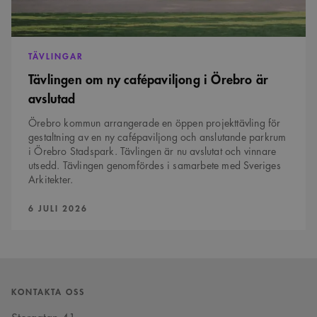
Namn
Provider
/
Domän
Utgång
Beskrivning
sa_svar_token
www.arkitekt.se
Session
Används för
att ha koll på
inloggning
TÄVLINGAR
CookieScriptConsent
1 månad
Denna cookie
CookieScript
Tävlingen om ny cafépaviljong i Örebro är
används av
www.arkitekt.se
Cookie-
avslutad
Script.com-
tjänsten för att
komma ihåg
Örebro kommun arrangerade en öppen projekttävling för
preferenserna
gestaltning av en ny cafépaviljong och anslutande parkrum
för
besökarens
i Örebro Stadspark. Tävlingen är nu avslutat och vinnare
cookie. Det är
utsedd. Tävlingen genomfördes i samarbete med Sveriges
nödvändigt att
Cookie-
Arkitekter.
Google Privacy Policy
Script.com
cookiebanner
PUBLICERAD:
6 JULI 2026
fungerar
korrekt.
SnippetSessionId
snippets.arkitekt.se
Session
__cf_bm
29
Denna cookie
Cloudflare Inc.
minuter
används för
.fonts.net
54
att skilja
sekunder
mellan
KONTAKTA OSS
människor och
bots. Detta är