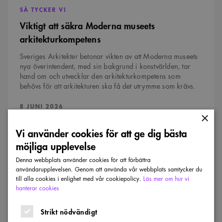
SÅ TYCKER VI
Viktigt att säkra Moderna museets
arkitekturkompetens
Sveriges Arkitekter betonar vikten av att Moderna museets
nya överintendent, med sin bakgrund i konstvärlden, tar
hand om och utvecklar den arkitekturkompetens som
behövs för att arkitekturen ska få det utrymme som krävs.
PUBLICERAD:
8 JUNI 2026
×
Vi använder cookies för att ge dig bästa
Efterlyses:
Hotade
möjliga upplevelse
byggnader
att
Denna webbplats använder cookies för att förbättra
tävla
användarupplevelsen. Genom att använda vår webbplats samtycker du
om
till alla cookies i enlighet med vår cookiepolicy.
Läs mer om hur vi
hanterar cookies
Strikt nödvändigt