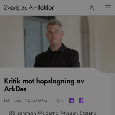
Stä
Logga
men
in
Kritik mot hopslagning av
ArkDes
Publicerad:
2025-02-06
Dela
Slå samman Moderna Museet, Statens