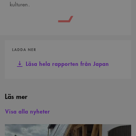
kulturen.
LADDA NER
Läsa hela rapporten från Japan
Läs mer
Visa alla nyheter
En
studieresa