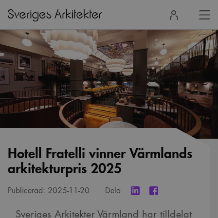
Stä
Logga
men
in
Hotell Fratelli vinner Värmlands
arkitekturpris 2025
Publicerad:
2025-11-20
Dela
Sveriges Arkitekter Värmland har tilldelat