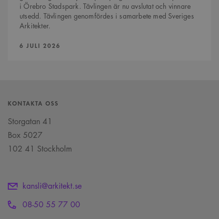
av Youtube-
i Örebro Stadspark. Tävlingen är nu avslutat och vinnare
gränssnittet.
utsedd. Tävlingen genomfördes i samarbete med Sveriges
_cs_s
29
Det här är en
Content
Arkitekter.
minuter
sessionskaka. Detta är
Square SaaS
59
en mönstertypskaka
.arkitekt.se
sekunder
där ett slumpmässigt
PUBLICERAD:
6 JULI 2026
13-siffrigt nummer
läggs till prefixet
_cs_.
KONTAKTA OSS
Storgatan 41
Box 5027
102 41 Stockholm
kansli@arkitekt.se
08-50 55 77 00