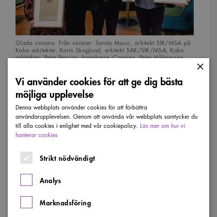
Glada vinnare. Från vänster: Sanita Masic, arkitekt SIR/MSA på
Kaka arkitekter, Karin Skoglund, arkitekt SAR/SIR/MSA, Kaka
arkitekter, Peter Persson, byggherre, Capriga, Peter Håkansson
×
Torring, arkitekt SAR/MSA, Krook & Tjäder.
Vi använder cookies för att ge dig bästa
möjliga upplevelse
Jury 2025
Denna webbplats använder cookies för att förbättra
användarupplevelsen. Genom att använda vår webbplats samtycker du
Daniel Peterson, Jernskog Arkitektkontor
till alla cookies i enlighet med vår cookiepolicy.
Läs mer om hur vi
hanterar cookies
Per Rathsman, Rathsman Arkitektkontor
Strikt nödvändigt
Ajla Mujanovic, Intill Arkitektur
Analys
Per Anders Olsson, Karlstads kommun
Marknadsföring
Andreas Eliasson, Karlstads kommun