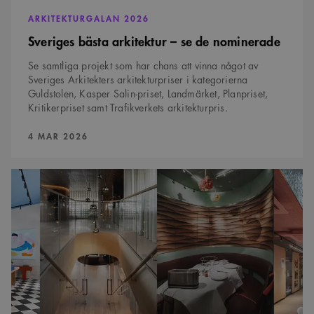
också avgöra om
webbplatsbesökaren
ARKITEKTURGALAN 2026
använder den nya
eller gamla versionen
Sveriges bästa arkitektur – se de nominerade
av Youtube-
gränssnittet.
Se samtliga projekt som har chans att vinna något av
_cs_s
29
Det här är en
Content
Sveriges Arkitekters arkitekturpriser i kategorierna
minuter
sessionskaka. Detta är
Square SaaS
59
en mönstertypskaka
Guldstolen, Kasper Salin-priset, Landmärket, Planpriset,
.arkitekt.se
sekunder
där ett slumpmässigt
Kritikerpriset samt Trafikverkets arkitekturpris.
13-siffrigt nummer
läggs till prefixet
_cs_.
PUBLICERAD:
4 MAR 2026
Fyra
interiörer
kan
vinna
Guldstolen
2024