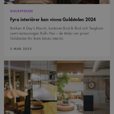
GULDSTOLEN
Fyra interiörer kan vinna Guldstolen 2024
Butiken A Day’s March, kontoren Bird & Bird och Tengbom
samt restaurangen Rolfs Hav – de tävlar om priset
Guldstolen för årets bästa interiör.
PUBLICERAD:
5 MAR 2025
Fyra
interiörer
kan
vinna
Guldstolen
2025