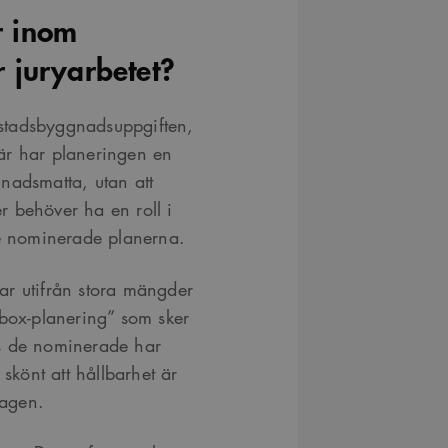
r inom
r juryarbetet?
i stadsbyggnadsuppgiften,
är har planeringen en
ggnadsmatta, utan att
er behöver ha en roll i
de nominerade planerna.
ar utifrån stora mängder
he box-planering” som sker
os de nominerade har
 skönt att hållbarhet är
lagen.