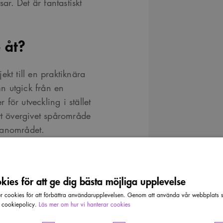
ar. Det är fantastiskt
 åt?
jekt till en praktiknära
n utgick från en
för utveckling i stället
tt övergivet spårområde
lanområdet.
 – de goda
en nöjdhet men de har
ies för att ge dig bästa möjliga upplevelse
Katrineberg i Karlstad är
cookies för att förbättra användarupplevelsen. Genom att använda vår webbplats sa
llas trädgårdsstäder är
r cookiepolicy.
Läs mer om hur vi hanterar cookies
an göra något mer än