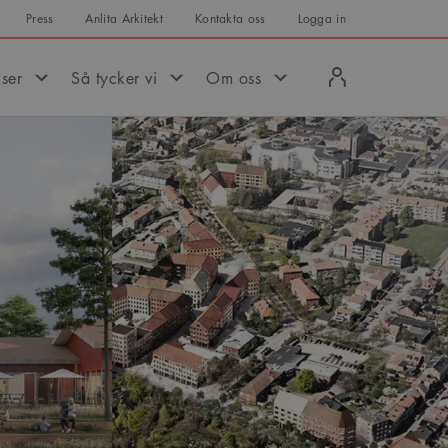
Press
Anlita Arkitekt
Kontakta oss
Logga in
Logga
iser
Så tycker vi
Om oss
in