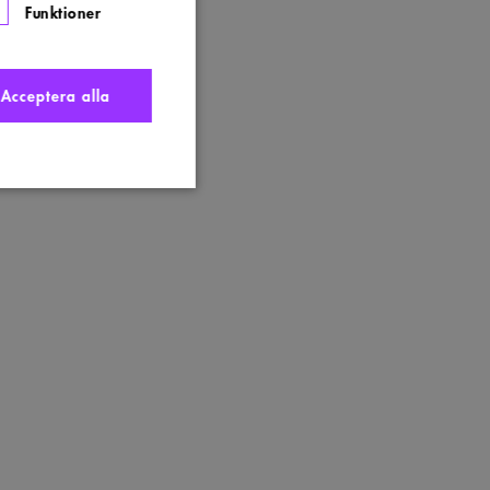
Funktioner
Acceptera alla
nte användas ordentligt
t komma ihåg
 Cookie-Script.com
s. Detta är fördelaktigt
ngen av deras webbplats.