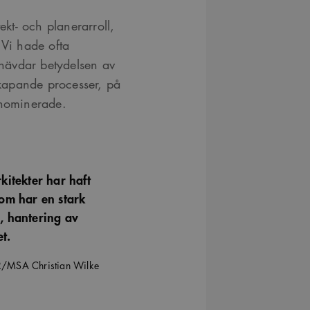
ekt- och planerarroll,
 Vi hade ofta
n hävdar betydelsen av
kapande processer, på
 nominerade.
kitekter har haft
som har en stark
, hantering av
et.
AR/MSA Christian Wilke