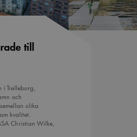
ade till
i Trelleborg,
hamn och
semellan olika
m kvalitet.
MSA Christian Wilke,