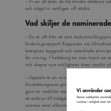
– Vi ser att även de lite mindre städerna sats
och något vi verkligen vill stödja.
Vad skiljer de nominerade
– De är allt från ett stort stadsutvecklingspro
forskningsrapport! Rapporten om Ulriceham
övergiven byggnad och utvecklade principer 
för rivning. I Trelleborg tar man hand om e
och skapar nya möjligheter även utanför p
– Uppsala är en universitetsstad i bra läge
förutsättningarna gör det lätt att hamna i 
Vi använder cook
gjort en ambitiös stadsutvecklingssatsning. 
Denna webbplats använder 
ett embryo till trädgårdsstad. Många som ka
cookies i enlighet med vå
snarare rena villaområden, men här vill m