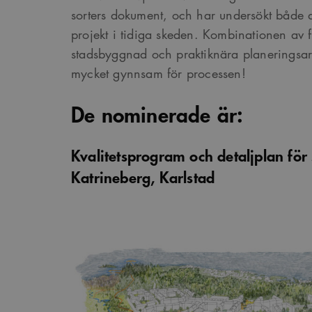
sorters dokument, och har undersökt både 
Google Privacy Po
projekt i tidiga skeden. Kombinationen av
Namn
Provider
/
D
stadsbyggnad och praktiknära planeringsarki
Pro
Namn
Namn
mycket gynnsam för processen!
_cfuvid
.vimeo.com
Do
_ga
YSC
Go
De nominerade är:
LLC
_cfuvid
.challenges.c
.ark
__Secure-ROLLOUT_TOK
Kvalitetsprogram och detaljplan för
__cf_bm
Cloudflare In
_ga_YPLQ693FFW
.ark
.vimeo.com
_cs_id
Katrineberg, Karlstad
VISITOR_PRIVACY_META
_cs_c
VISITOR_INFO1_LIVE