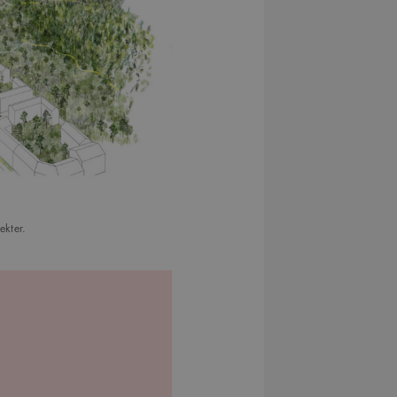
månader
Youtube-videor inbäddade i webbplatser; den kan också 
.youtube.com
4 veckor
webbplatsbesökaren använder den nya eller gamla versio
gränssnittet.
29
Det här är en sessionskaka. Detta är en mönstertypskaka d
Content
minuter
siffrigt nummer läggs till prefixet _cs_.
Square SaaS
59
.arkitekt.se
sekunder
ekter.