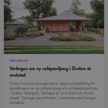
Tävlingen
om
Strikt nödvändiga kakor tillåter kärnwebbplatsfunktioner som
ny
användarinloggning och kontohantering. Webbplatsen kan inte användas
cafépaviljong
ordentligt utan strikt nödvändiga cookies.
i
Örebro
Namn
Provider
/
Domän
Utgång
Beskrivning
är
avslutad
sa_svar_token
www.arkitekt.se
Session
Används för
att ha koll på
inloggning
CookieScriptConsent
1 månad
Denna cookie
CookieScript
används av
www.arkitekt.se
Cookie-
Script.com-
tjänsten för att
TÄVLINGAR
komma ihåg
preferenserna
Tävlingen om ny cafépaviljong i Örebro är
för
besökarens
avslutad
cookie. Det är
nödvändigt att
Cookie-
Örebro kommun arrangerade en öppen projekttävling för
Google Privacy Policy
Script.com
gestaltning av en ny cafépaviljong och anslutande parkrum
cookiebanner
fungerar
i Örebro Stadspark. Tävlingen är nu avslutat och vinnare
korrekt.
utsedd. Tävlingen genomfördes i samarbete med Sveriges
SnippetSessionId
snippets.arkitekt.se
Session
Arkitekter.