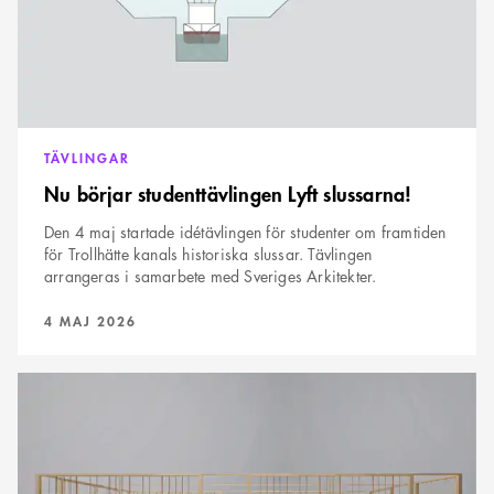
TÄVLINGAR
Nu börjar studenttävlingen Lyft slussarna!
Den 4 maj startade idétävlingen för studenter om framtiden
för Trollhätte kanals historiska slussar. Tävlingen
arrangeras i samarbete med Sveriges Arkitekter.
PUBLICERAD:
4 MAJ 2026
Vinnare
utsedd
till
Nya
ögon
på
glas