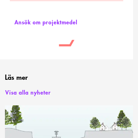
Ansök om projektmedel
Läs mer
Visa alla nyheter
Nu
börjar
studenttävlingen
Lyft
slussarna!