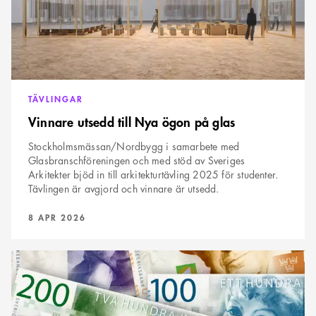
TÄVLINGAR
Vinnare utsedd till Nya ögon på glas
Stockholmsmässan/Nordbygg i samarbete med
Glasbranschföreningen och med stöd av Sveriges
Arkitekter bjöd in till arkitekturtävling 2025 för studenter.
Tävlingen är avgjord och vinnare är utsedd.
PUBLICERAD:
8 APR 2026
Resultatet
av
årets
löneenkät
är
klar