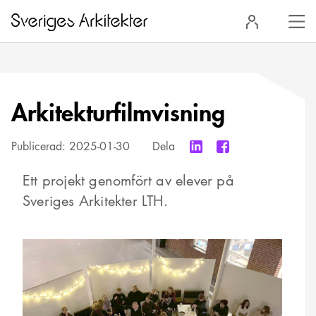
Stä
Logga
men
in
Arkitekturfilmvisning
Publicerad:
2025-01-30
Dela
Ett projekt genomfört av elever på
Sveriges Arkitekter LTH.