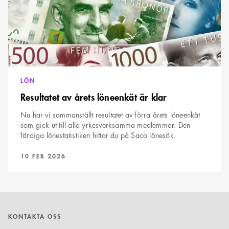
LÖN
Resultatet av årets löneenkät är klar
Nu har vi sammanställt resultatet av förra årets löneenkät
som gick ut till alla yrkesverksamma medlemmar. Den
färdiga lönestatistiken hittar du på Saco lönesök.
PUBLICERAD:
10 FEB 2026
KONTAKTA OSS