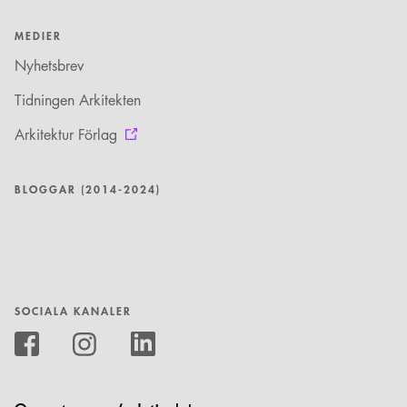
MEDIER
Nyhetsbrev
Tidningen Arkitekten
Arkitektur Förlag
BLOGGAR (2014-2024)
SOCIALA KANALER
Följ
oss
Följ
Följ
på
oss
oss
Instagram
på
på