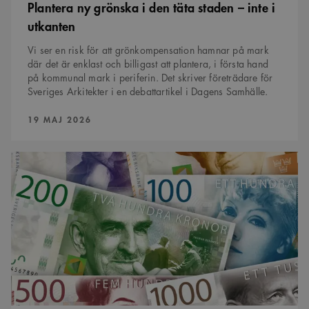
Plantera ny grönska i den täta staden – inte i
fungerar
korrekt.
utkanten
SnippetSessionId
snippets.arkitekt.se
Session
Vi ser en risk för att grönkompensation hamnar på mark
__cf_bm
29
Denna cookie
Cloudflare Inc.
där det är enklast och billigast att plantera, i första hand
minuter
används för
.fonts.net
54
att skilja
på kommunal mark i periferin. Det skriver företrädare för
sekunder
mellan
Sveriges Arkitekter i en debattartikel i Dagens Samhälle.
människor och
bots. Detta är
fördelaktigt
PUBLICERAD:
19 MAJ 2026
för
webbplatsen
för att göra
giltiga
Resultatet
rapporter om
av
användningen
årets
av deras
löneenkät
webbplats.
är
klar
Namn
Provider
/
Domän
Utgång
Beskrivning
Provider
/
Namn
Utgång
Beskrivning
_cfuvid
.vimeo.com
Session
Denna cookie
Domän
Provider
/
Namn
Utgång
Beskrivning
används för att spåra
Domän
användare över
_ga
1 år 1
Detta cookie-namn är
Google
sessioner för att
månad
associerat med Google
YSC
Session
Denna cookie ställs in
Google LLC
LLC
optimera
Universal Analytics - vilket är
av YouTube för att
.youtube.com
.arkitekt.se