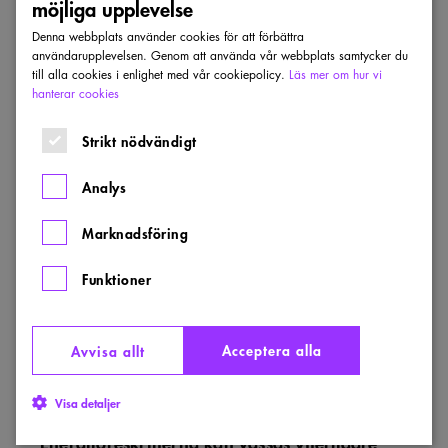
möjliga upplevelse
Denna webbplats använder cookies för att förbättra
användarupplevelsen. Genom att använda vår webbplats samtycker du
Läs mer
till alla cookies i enlighet med vår cookiepolicy.
Läs mer om hur vi
hanterar cookies
Visa alla nyheter
Strikt nödvändigt
Energiföreskrifterna
kan
Analys
vässas
ytterligare
Marknadsföring
Funktioner
Acceptera alla
Avvisa allt
Visa detaljer
YTTRANDEN OCH REMISSVAR
Energiföreskrifterna kan vässas ytterligare