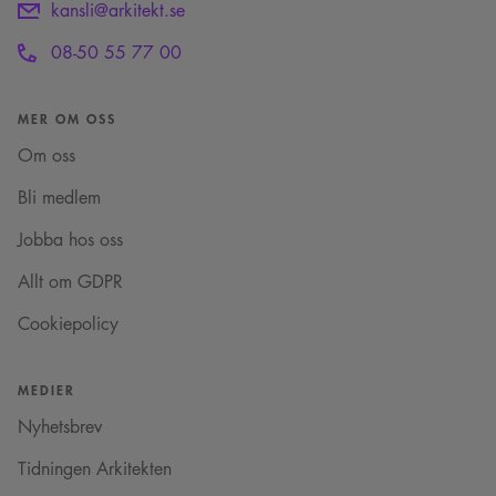
kansli@arkitekt.se
månad
sessionskaka. Detta är
Square SaaS
en mönstertypskaka
.arkitekt.se
där ett slumpmässigt
08-50 55 77 00
13-siffrigt nummer
läggs till prefixet
_cs_.
MER OM OSS
VISITOR_INFO1_LIVE
5
Denna cookie ställs in
Google LLC
månader
av Youtube för att
.youtube.com
Om oss
4 veckor
hålla reda på
användarinställninga
för Youtube-videor
Bli medlem
inbäddade i
webbplatser; den kan
också avgöra om
Jobba hos oss
webbplatsbesökaren
använder den nya
eller gamla versionen
Allt om GDPR
av Youtube-
gränssnittet.
Cookiepolicy
_cs_s
29
Det här är en
Content
minuter
sessionskaka. Detta är
Square SaaS
59
en mönstertypskaka
.arkitekt.se
sekunder
där ett slumpmässigt
MEDIER
13-siffrigt nummer
läggs till prefixet
Nyhetsbrev
_cs_.
Tidningen Arkitekten