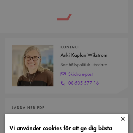
Kontaktpersoner
KONTAKT
Anki Kaplan Wikström
Samhällspolitisk utredare
Skicka e-post
08-505 577 16
LADDA NER PDF
×
Läs remissvaret
Vi använder cookies för att ge dig bästa