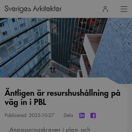
Stä
Logga
men
in
Äntligen är resurshushållning på
väg in i PBL
Publicerad:
2025-10-27
Dela
Anpassningskraven i plan- och