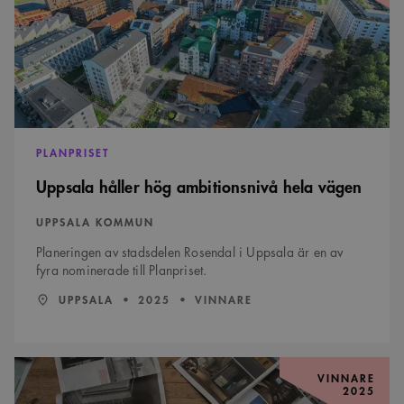
vägen
PLANPRISET
Uppsala håller hög ambitionsnivå hela vägen
UPPSALA KOMMUN
Planeringen av stadsdelen Rosendal i Uppsala är en av
fyra nominerade till Planpriset.
LÄN:
:
ÅR:
UPPSALA
2025
VINNARE
Tidskriften
Nora
VINNARE
2025
vill