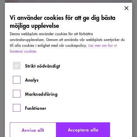
strömlinjeform
×
ger
tydlig
Vi använder cookies för att ge dig bästa
identitet
möjliga upplevelse
åt
bro
Denna webbplats använder cookies för att förbättra
användarupplevelsen. Genom att använda vår webbplats samtycker du
till alla cookies i enlighet med vår cookiepolicy.
Läs mer om hur vi
hanterar cookies
Strikt nödvändigt
TRAFIKVERKETS ARKITEKTURPRIS
Styrmansbrons särpräglad strömlinjeform ger
Analys
tydlig identitet åt bro
Marknadsföring
KJELLANDER SJÖBERG
Funktioner
Styrmansbron i Malmö är en av fyra nominerade till
Trafikverkets arkitekturpris.
LÄN:
:
ÅR:
SKÅNE
2025
NOMINERAD
Acceptera alla
Avvisa allt