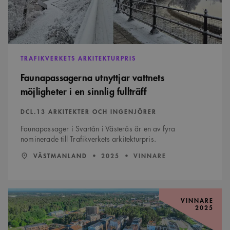
TRAFIKVERKETS ARKITEKTURPRIS
Faunapassagerna utnyttjar vattnets
möjligheter i en sinnlig fullträff
DCL.13 ARKITEKTER OCH INGENJÖRER
Faunapassager i Svartån i Västerås är en av fyra
nominerade till Trafikverkets arkitekturpris.
LÄN:
:
ÅR:
VÄSTMANLAND
2025
VINNARE
Uppsala
håller
VINNARE
2025
hög
ambitionsnivå
hela