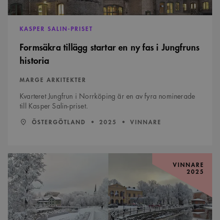
KASPER SALIN-PRISET
Formsäkra tillägg startar en ny fas i Jungfruns
historia
MARGE ARKITEKTER
Kvarteret Jungfrun i Norrköping är en av fyra nominerade
till Kasper Salin-priset.
LÄN:
:
ÅR:
ÖSTERGÖTLAND
2025
VINNARE
Faunapassagerna
utnyttjar
VINNARE
2025
vattnets
möjligheter
i
en
sinnlig
fullträff