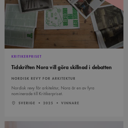
göra
skillnad
i
debatten
KRITIKERPRISET
Tidskriften Nora vill göra skillnad i debatten
NORDISK REVY FOR ARKITEKTUR
Nordisk revy för arkitektur, Nora är en av fyra
nominerade till Kritikerpriset.
LÄN:
:
ÅR:
SVERIGE
2025
VINNARE
Styrmansbrons
särpräglad