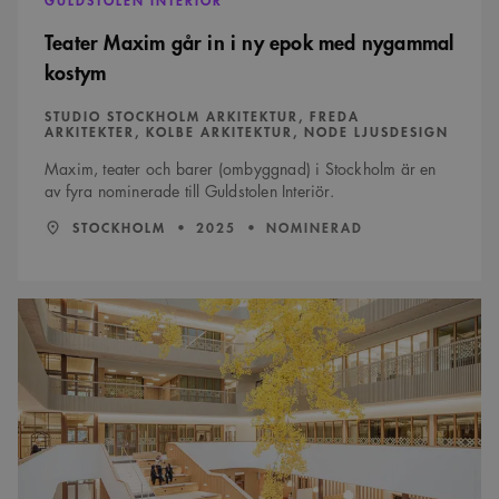
läggs till prefixet
_cs_.
Teater Maxim går in i ny epok med nygammal
kostym
STUDIO STOCKHOLM ARKITEKTUR, FREDA
ARKITEKTER, KOLBE ARKITEKTUR, NODE LJUSDESIGN
Maxim, teater och barer (ombyggnad) i Stockholm är en
av fyra nominerade till Guldstolen Interiör.
LÄN:
:
ÅR:
STOCKHOLM
2025
NOMINERAD
Flexibilitet
möter
långsiktig
kvalitet
i
Natrium