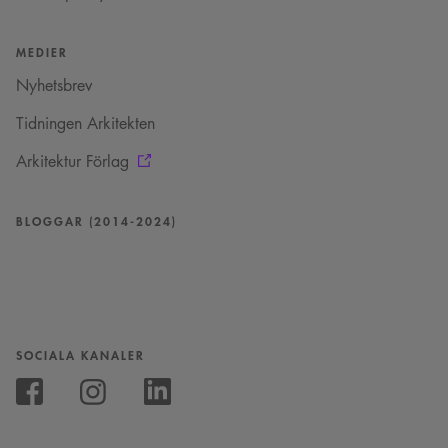
MEDIER
Nyhetsbrev
Tidningen Arkitekten
Arkitektur Förlag
BLOGGAR (2014-2024)
SOCIALA KANALER
Följ
oss
Följ
Följ
på
oss
oss
Instagram
på
på