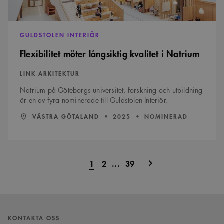
GULDSTOLEN INTERIÖR
Flexibilitet möter långsiktig kvalitet i Natrium
LINK ARKITEKTUR
Natrium på Göteborgs universitet, forskning och utbildning
är en av fyra nominerade till Guldstolen Interiör.
LÄN:
:
ÅR:
VÄSTRA GÖTALAND
2025
NOMINERAD
Nästa
1
2
...
39
sida
KONTAKTA OSS