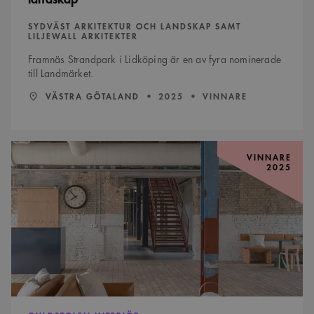
SYDVÄST ARKITEKTUR OCH LANDSKAP SAMT
LILJEWALL ARKITEKTER
Framnäs Strandpark i Lidköping är en av fyra nominerade
till Landmärket.
LÄN:
:
ÅR:
VÄSTRA GÖTALAND
2025
VINNARE
Snickeriet
präglas
VINNARE
2025
av
konsekvent
hållbarhetstänk