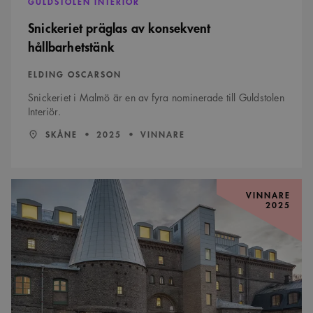
GULDSTOLEN INTERIÖR
Snickeriet präglas av konsekvent
hållbarhetstänk
ELDING OSCARSON
Snickeriet i Malmö är en av fyra nominerade till Guldstolen
Interiör.
LÄN:
:
ÅR:
SKÅNE
2025
VINNARE
Formsäkra
tillägg
VINNARE
2025
startar
en
ny
fas
i
Jungfruns
historia