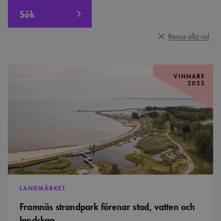
Sök
Rensa alla val
Framnäs
strandpark
VINNARE
2025
förenar
stad,
vatten
och
landskap
LANDMÄRKET
Framnäs strandpark förenar stad, vatten och
landskap