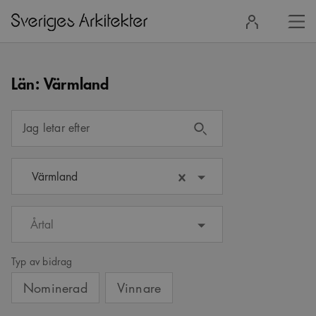
Stä
Logga
men
in
Län:
Värmland
Jag letar efter
Värmland
Årtal
Typ av bidrag
Nominerad
Vinnare