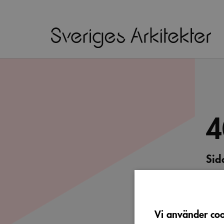
4
Sid
Vi b
söka 
Vi använder cook