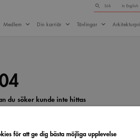
Sök
Sök
In English
Medlem
Din karriär
Tävlingar
Arkitekturpr
04
an du söker kunde inte hittas
er om ursäkt, men vi kunde tyvärr inte hitta sidan. Prova 
efter det du letar efter.
ies för att ge dig bästa möjliga upplevelse