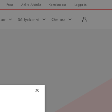
Press
Anlita Arkitekt
Kontakta oss
Logga in
Logga
iser
Så tycker vi
Om oss
in
att
×