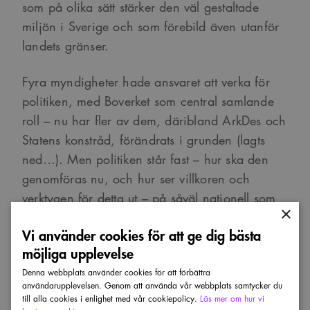
som på olika sätt stärker den väl gestaltade
miljön i Sverige och som förebild även utanför
landets gränser.
Fyra myndigheter hade ansvaret att verka för
politiken, med Boverket som central samlande
roll – nu har fler av dem, däribland ArkDes och
Statens konstråd, förändrats i grunden (lagts
ned…). Men politiken står fast – hur ska den
genomföras nu, och hur ser villkoren och
verktygen för detta ut – på såväl nationell som
×
regional, och mer lokal nivå, ut?
Vi använder cookies för att ge dig bästa
möjliga upplevelse
Denna webbplats använder cookies för att förbättra
användarupplevelsen. Genom att använda vår webbplats samtycker du
till alla cookies i enlighet med vår cookiepolicy.
Läs mer om hur vi