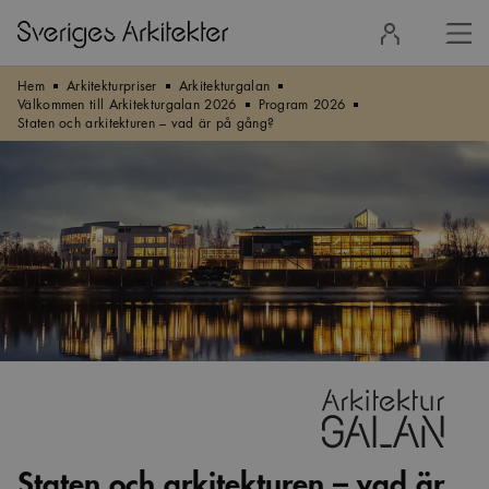
Stä
Logga
men
in
Hem
Arkitekturpriser
Arkitekturgalan
Välkommen till Arkitekturgalan 2026
Program 2026
Staten och arkitekturen – vad är på gång?
Staten och arkitekturen – vad är