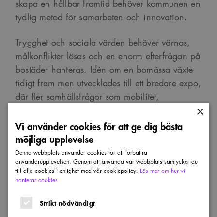
skapa en hållbar framtid behöver kommunen en
tydlig metod för samarbeten och innovation.
Trygghet och sociala värden behöver värnas,
målkonflikter lösas och en enorm efterfrågan på
bostäder hanteras. Idén om en bomässa växte
tidigt fram men utvecklades till ett bredare expo,
där fler samhällsfrågor som mobilitet,
×
kompetensförsörjning och social hållbarhet lyfts
och i januari 2023 beslutade
Vi använder cookies för att ge dig bästa
möjliga upplevelse
kommunfullmäktige att genomföra Society Expo
2026. I maj är det dags!
Denna webbplats använder cookies för att förbättra
användarupplevelsen. Genom att använda vår webbplats samtycker du
till alla cookies i enlighet med vår cookiepolicy.
Läs mer om hur vi
SE26 står på två grundpelare: ett
hanterar cookies
utvecklingsarbete för snabb, hållbar
Strikt nödvändigt
samhällsutveckling och ett Expo som visar
framsteg och inspirerar till framtida lösningar.