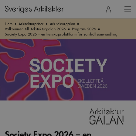
Stä
Logga
men
in
Hem
Arkitekturpriser
Arkitekturgalan
Välkommen till Arkitekturgalan 2026
Program 2026
Society Expo 2026 – en kunskapsplattform för samhällsomvandling
Society Expo 2026 – en