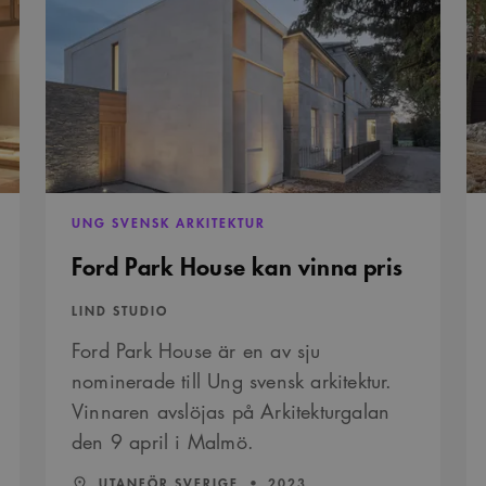
Park
Hu
House
är
kan
no
vinna
till
pris
ark
UNG SVENSK ARKITEKTUR
Ford Park House kan vinna pris
LIND STUDIO
Ford Park House är en av sju
nominerade till Ung svensk arkitektur.
Vinnaren avslöjas på Arkitekturgalan
den 9 april i Malmö.
LÄN:
:
ÅR:
UTANFÖR SVERIGE
2023