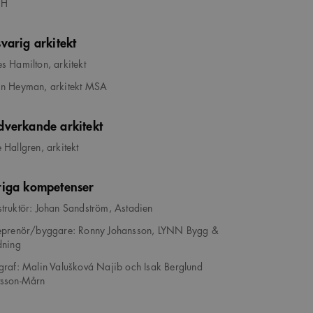
HH
varig arkitekt
s Hamilton, arkitekt
n Heyman, arkitekt MSA
verkande arkitekt
 Hallgren, arkitekt
iga kompetenser
truktör: Johan Sandström, Astadien
eprenör/byggare: Ronny Johansson, LYNN Bygg &
dning
graf: Malin Valušková Najib och Isak Berglund
tsson-Mårn