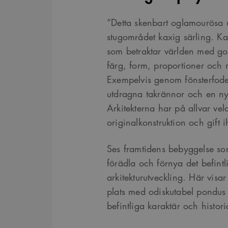
”Detta skenbart oglamourösa u
stugområdet kaxig särling. Ka
som betraktar världen med god
färg, form, proportioner och ma
Exempelvis genom fönsterfoder,
utdragna takrännor och en ny 
Arkitekterna har på allvar vel
originalkonstruktion och gift 
Ses framtidens bebyggelse so
förädla och förnya det befint
arkitekturutveckling. Här visa
plats med odiskutabel pondus 
befintliga karaktär och histori