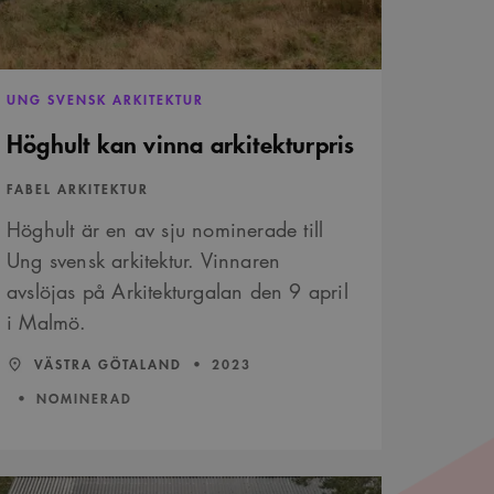
ns och tillhandahålla
on- och kampanjdata för
tta är fördelaktigt för
et.
 deras webbplats.
är ett slumpmässigt 13-
UNG SVENSK ARKITEKTUR
Höghult kan vinna arkitekturpris
och sekretessval för
ifter om besökarens
t säkerställer att deras
FABEL ARKITEKTUR
Höghult är en av sju nominerade till
är ett slumpmässigt 13-
Ung svensk arkitektur. Vinnaren
avslöjas på Arkitekturgalan den 9 april
vändarinställningar för
avgöra om
i Malmö.
nen av Youtube-
LÄN:
:
ÅR:
VÄSTRA GÖTALAND
2023
är ett slumpmässigt 13-
NOMINERAD