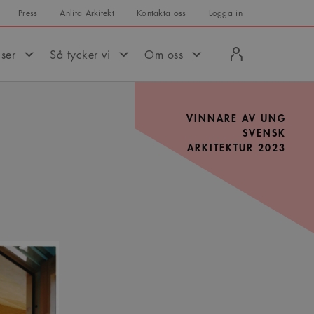
Press
Anlita Arkitekt
Kontakta oss
Logga in
Logga
iser
Så tycker vi
Om oss
in
VINNARE AV UNG
SVENSK
ARKITEKTUR 2023