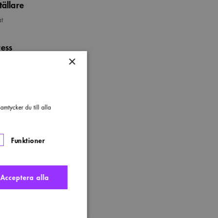
tällare
at
ess
×
lonvägen, Nynäshamn
mtycker du till alla
Funktioner
Acceptera alla