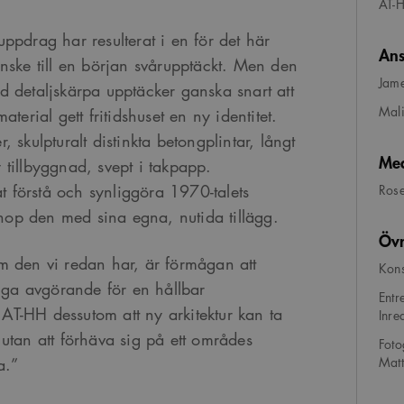
AT-
ppdrag har resulterat i en för det här
Ans
nske till en början svårupptäckt. Men den
Jame
 detaljskärpa upptäcker ganska snart att
Mali
terial gett fritidshuset en ny identitet.
 skulpturalt distinkta betongplintar, långt
Med
tillbyggnad, svept i takpapp.
at förstå och synliggöra 1970-talets
Rose
ihop den med sina egna, nutida tillägg.
Övr
m den vi redan har, är förmågan att
Kons
liga avgörande för en hållbar
Entr
r AT-HH dessutom att ny arkitektur kan ta
Inre
utan att förhäva sig på ett områdes
Foto
Mat
a.”