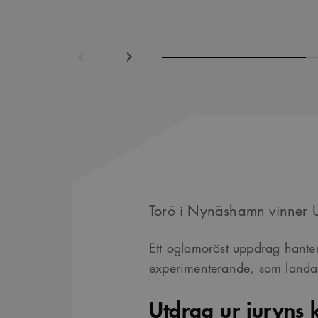
Föregående
Nästa
Torö i Nynäshamn vinner U
Ett oglamoröst uppdrag hante
experimenterande, som landar
Utdrag ur juryns