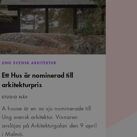
s
minerad
itekturpris
UNG SVENSK ARKITEKTUR
Ett Hus är nominerad till
arkitekturpris
STUDIO NÄV
A house är en av sju nominerade till
Ung svensk arkitektur. Vinnaren
avslöjas på Arkitekturgalan den 9 april
i Malmö.