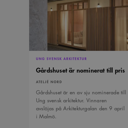
är
nominerat
till
pris
UNG SVENSK ARKITEKTUR
Gårdshuset är nominerat till pris
ATELJÉ NORD
Gårdshuset är en av sju nominerade till
Ung svensk arkitektur. Vinnaren
avslöjas på Arkitekturgalan den 9 april
i Malmö.