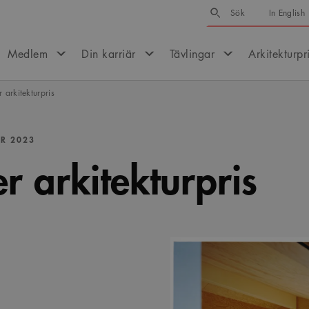
Sök
Sök
In English
Medlem
Din karriär
Tävlingar
Arkitekturpr
 arkitekturpris
R 2023
r arkitekturpris