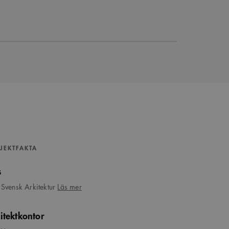
JEKTFAKTA
s
om
Svensk Arkitektur
Läs mer
Ung
Svensk
itektkontor
Arkitektur