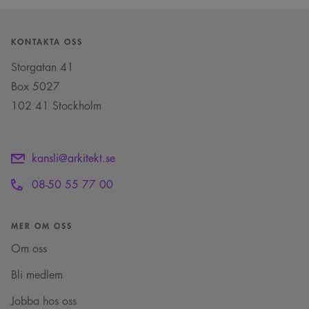
.arkitekt.se
sekunder
där ett slumpmässigt
13-siffrigt nummer
läggs till prefixet
_cs_.
KONTAKTA OSS
Storgatan 41
Box 5027
102 41 Stockholm
kansli@arkitekt.se
08-50 55 77 00
MER OM OSS
Om oss
Bli medlem
Jobba hos oss