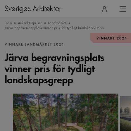
Stä
Logga
men
in
Hem
Arkitekturpriser
Landmärket
Järva begravningsplats vinner pris för tydligt landskapsgrepp
VINNARE 2024
VINNARE LANDMÄRKET 2024
Järva begravningsplats
vinner pris för tydligt
landskapsgrepp