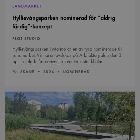
preferenserna
LANDMÄRKET
för
besökarens
cookie. Det är
Hyllievångsparken nominerad för ”aldrig
nödvändigt att
Cookie-
färdig”-koncept
Google Privacy Policy
Script.com
cookiebanner
fungerar
PLOT STUDIO
korrekt.
Hyllievångsparken i Malmö är en av fyra nominerade till
SnippetSessionId
snippets.arkitekt.se
Session
Landmärket. Vinnaren avslöjas på Arkitekturgalan den 3
__cf_bm
29
Denna cookie
Cloudflare Inc.
april i Filadelfia convention center i Stockholm.
minuter
används för
.fonts.net
54
att skilja
LÄN:
:
ÅR:
SKÅNE
2024
NOMINERAD
sekunder
mellan
människor och
bots. Detta är
fördelaktigt
för
Sjödalsparken
webbplatsen
nominerad
för att göra
giltiga
för
rapporter om
lyckad
användningen
upprustning
av deras
webbplats.