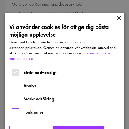
Mette Bonde Romme, landskapsarkitekt
Elin Samuelsson, landskapsarkitekt MSA
×
Thomas Hjort Vesterbæk, landskapsarkitekt
Vi använder cookies för att ge dig bästa
Kristine C. V. Holten-Andersen, landskapsarkitekt
möjliga upplevelse
Anna Rämert, arkitekt MSA
Denna webbplats använder cookies för att förbättra
användarupplevelsen. Genom att använda vår webbplats samtycker du
Bjarne Frost, arkitekt
till alla cookies i enlighet med vår cookiepolicy.
Läs mer om hur vi
hanterar cookies
Per Stjernberg, trädansvarig, kyrkogårdsförvaltningen
Robert Lilja, landskapsingenjör, kyrkogårdsförvaltningen
Strikt nödvändigt
Entreprenörer: NCC, Winge Byggnads, JVAB och Peab
Anläggning
Analys
Beställare och byggherre
Marknadsföring
Stockholms stads kyrkogårdsförvaltning
Funktioner
Adress
Akallalänken 8, Kista