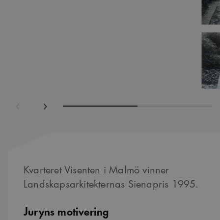
ående
Nästa
Kvarteret Visenten i Malmö vinner
Landskapsarkitekternas Sienapris 1995.
Juryns motivering