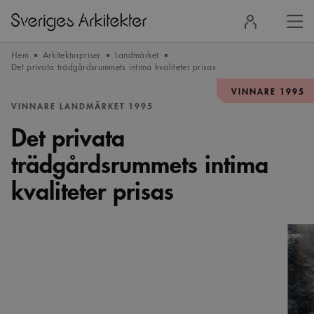
Stä
Logga
men
in
Hem
Arkitekturpriser
Landmärket
Det privata trädgårdsrummets intima kvaliteter prisas
VINNARE 1995
VINNARE LANDMÄRKET 1995
Det privata
trädgårdsrummets intima
kvaliteter prisas