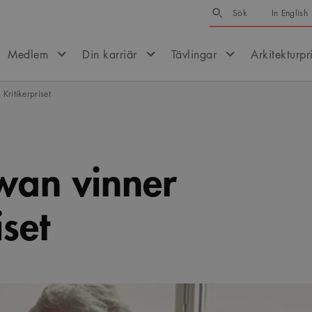
Sök
Sök
In English
Medlem
Din karriär
Tävlingar
Arkitekturpr
Kritikerpriset
wan vinner
iset