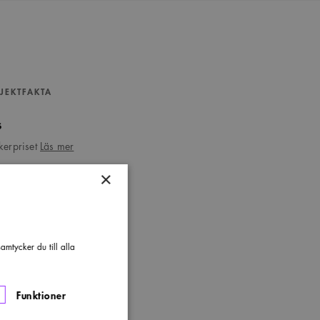
JEKTFAKTA
s
om
ikerpriset
Läs mer
Kritikerpriset
×
mtycker du till alla
Funktioner