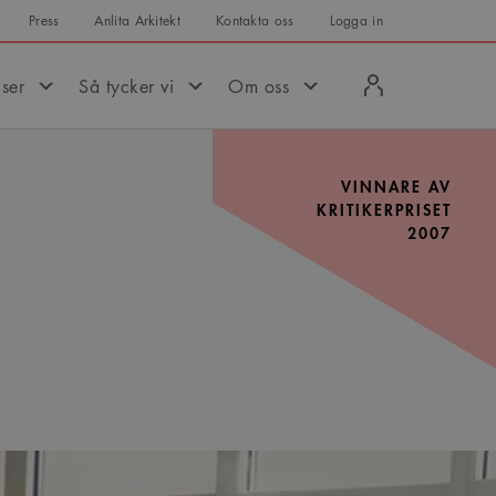
Press
Anlita Arkitekt
Kontakta oss
Logga in
Logga
iser
Så tycker vi
Om oss
in
VINNARE AV
KRITIKERPRISET
2007