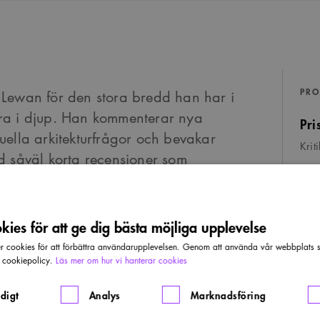
PRO
as Lewan för den stora bredd han har i
rlora i djup. Han kommenterar nya
Pri
ella arkitekturfrågor och bevakar
Krit
d såväl korta recensioner som
ies för att ge dig bästa möjliga upplevelse
cookies för att förbättra användarupplevelsen. Genom att använda vår webbplats sa
ition i svensk arkitekturdebatt där
r cookiepolicy.
Läs mer om hur vi hanterar cookies
 deltar med insiktsfulla och självständiga
digt
Analys
Marknadsföring
an nämnas Sven-Ivar Lind, Leif Reinius