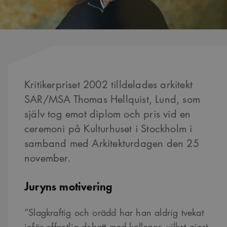
Kritikerpriset 2002 tilldelades arkitekt
SAR/MSA Thomas Hellquist, Lund, som
själv tog emot diplom och pris vid en
ceremoni på Kulturhuset i Stockholm i
samband med Arkitekturdagen den 25
november.
Juryns motivering
”Slagkraftig och orädd har han aldrig tvekat
inför offentlig debatt med kollegor, vilket gjort