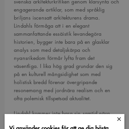
svenska arkitekturkritiken genom klarsynta och
engagerande artiklar, som med språklig
briljans iscensatt arkitekturens drama.
Lindahls förmåga att i en elegant
sammanfattande essäistik levandegöra
historien, bygger inte bara på en glasklar
analys som med detaljskärpa och
nyansrikedom förmår lyfta fram det
väsentliga. I lika hög grad grundar den sig
på en kulturell mångsidighet som med
holistisk bredd förenar övergripande
resonemang med jordnära realism och en
ofta polemisk tillspetsad aktualitet.
Lindahl kommer inte bara sin samtid nära
×
genom att inlevelsefullt tränga in i det
Vi använder cookies för att ge dig bästa