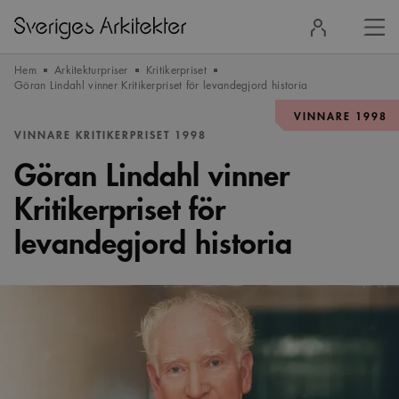
Stä
Logga
men
in
Hem
Arkitekturpriser
Kritikerpriset
Göran Lindahl vinner Kritikerpriset för levandegjord historia
VINNARE 1998
VINNARE KRITIKERPRISET 1998
Göran Lindahl vinner
Kritikerpriset för
levandegjord historia