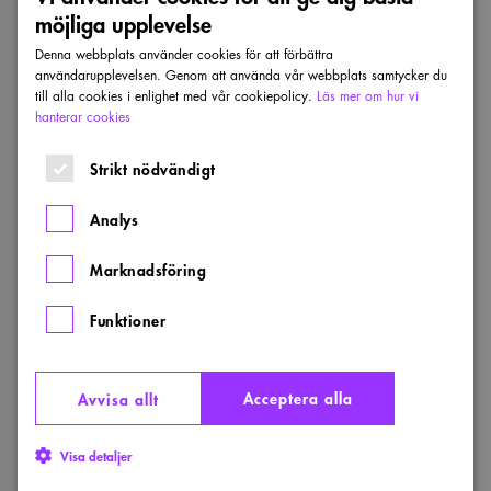
förflutnas värld. Han lyckas också balansera
möjliga upplevelse
logiskt välunderbyggda resonemang med ofta
Denna webbplats använder cookies för att förbättra
överraskande radikala ståndpunkter. Så blir
användarupplevelsen. Genom att använda vår webbplats samtycker du
denna spänningsladdade mixtur, trots sitt
till alla cookies i enlighet med vår cookiepolicy.
Läs mer om hur vi
hanterar cookies
ansenliga bagage av klassisk lärdom aldrig
akademiskt högtravande, utan bidrar tvärtom
Strikt nödvändigt
till att göra alla texter av den till sinnet ”evigt
unge” Lindahl till en lika oförutsägbar som
Analys
direktverkande utmaning.
Marknadsföring
Jury
Funktioner
Christer Bodén (Ordförande)
Acceptera alla
Avvisa allt
Katarina Dunér
Visa detaljer
Lena From