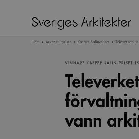
Hem
Arkitekturpriser
Kasper Salin-priset
Televerkets f
VINNARE KASPER SALIN-PRISET 1
Televerket
förvaltni
vann arki