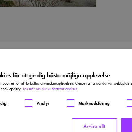
ies för att ge dig bästa möjliga upplevelse
PRO
k till Televerkets
cookies för att förbättra användarupplevelsen. Genom att använda vår webbplats sa
rsta.
r cookiepolicy.
Läs mer om hur vi hanterar cookies
Pri
Kasp
digt
Analys
Marknadsföring
Ark
v medveten miljöutformning och rationell
Avvisa allt
Beng