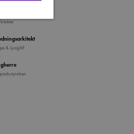
dskapsarkitekt
kitekter
edningsarkitekt
nte användas ordentligt
e & Ljunglöf
gherre
t komma ihåg
 Cookie-Script.com
nadsstyrelsen
s. Detta är fördelaktigt
ngen av deras webbplats.
r att optimera