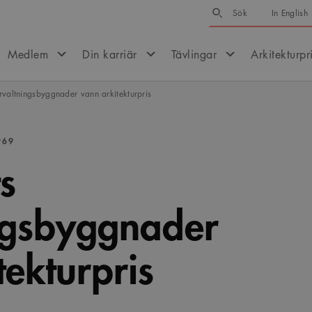
Sök
Sök
In English
Medlem
Din karriär
Tävlingar
Arkitekturpr
örvaltningsbyggnader vann arkitekturpris
969
s
ngsbyggnader
tekturpris