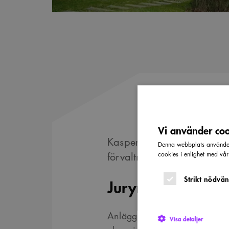
Vi använder cook
Kasper Salin-priset 1969 gic
Denna webbplats använder 
förvaltningsbyggnader i Fa
cookies i enlighet med vå
Strikt nödvän
Juryns motivering
Anläggningen är en produkt a
Visa detaljer