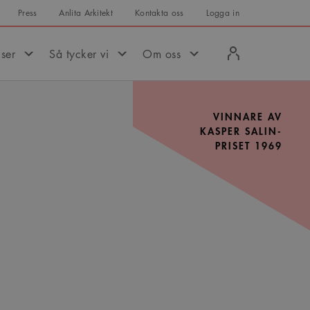
Press
Anlita Arkitekt
Kontakta oss
Logga in
Logga
iser
Så tycker vi
Om oss
in
VINNARE AV
KASPER SALIN-
PRISET 1969