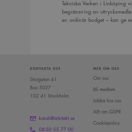
_cfuvid
.challenges.c
Tekniska Verken i Linköping v
.ark
__Secure-ROLLOUT_TOK
begränsning av uttrycksmedlen
__cf_bm
Cloudflare In
_ga_YPLQ693FFW
en ordinär budget – kan ge en
.ark
.vimeo.com
_cs_id
VISITOR_PRIVACY_META
_cs_c
KONTAKTA OSS
MER OM OSS
Om oss
Storgatan 41
VISITOR_INFO1_LIVE
Box 5027
Bli medlem
102 41 Stockholm
Jobba hos oss
_cs_s
Allt om GDPR
kansli@arkitekt.se
Cookiepolicy
08-50 55 77 00