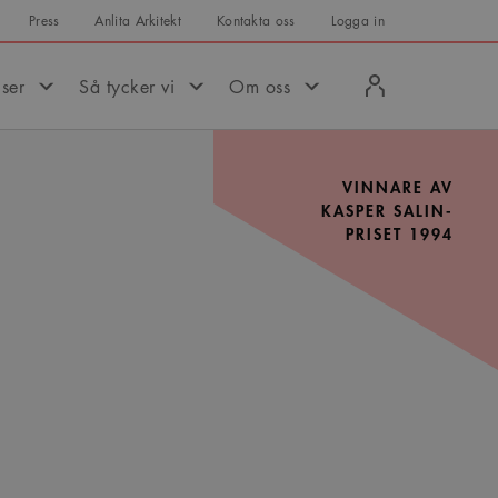
Press
Anlita Arkitekt
Kontakta oss
Logga in
Logga
iser
Så tycker vi
Om oss
in
VINNARE AV
KASPER SALIN-
PRISET 1994