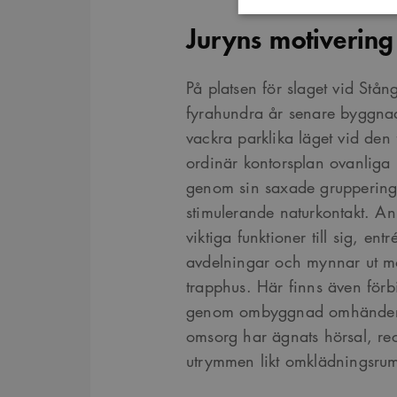
Juryns motivering
Strikt nödvändiga kakor ti
utan strikt nödvändiga cook
På platsen för slaget vid Stån
Namn
P
fyrahundra år senare byggnad
sa_svar_token
w
vackra parklika läget vid de
CookieScriptConsent
C
ordinär kontorsplan ovanliga 
w
genom sin saxade gruppering o
SnippetSessionId
s
stimulerande naturkontakt. An
__cf_bm
viktiga funktioner till sig, en
C
.
avdelningar och mynnar ut mot
Google Privacy Po
trapphus. Här finns även förb
genom ombyggnad omhänderta
Namn
Provider
/
D
omsorg har ägnats hörsal, re
Pro
Namn
Namn
_cfuvid
.vimeo.com
Do
utrymmen likt omklädningsrum
_ga
YSC
Go
LLC