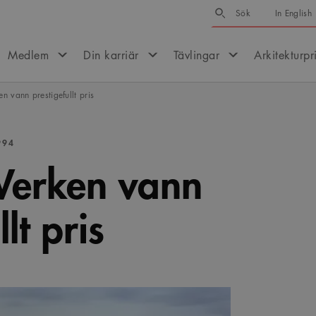
Sök
Sök
In English
Medlem
Din karriär
Tävlingar
Arkitekturpr
n vann prestigefullt pris
994
Verken vann
lt pris