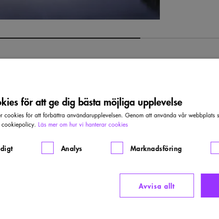
ies för att ge dig bästa möjliga upplevelse
cookies för att förbättra användarupplevelsen. Genom att använda vår webbplats sa
r cookiepolicy.
Läs mer om hur vi hanterar cookies
PRO
g vann1994 års Kasper Salin-pris. En
digt
Analys
Marknadsföring
ta direkthet och enkelhet till rum av
Pri
Kasp
Avvisa allt
ade ut två priser. Ett för 1991, ett år då
Ark
t för 1994.