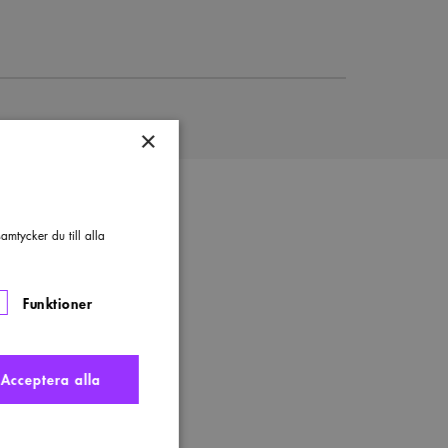
×
mtycker du till alla
JEKTFAKTA
Funktioner
s
om
er Salin-priset
Läs mer
Acceptera alla
Kasper
Salin-
itekt
priset