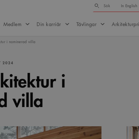
Sök
Sök
In English
Medlem
Din karriär
Tävlingar
Arkitekturpr
ktur i nominerad villa
T 2024
kitektur i
 villa