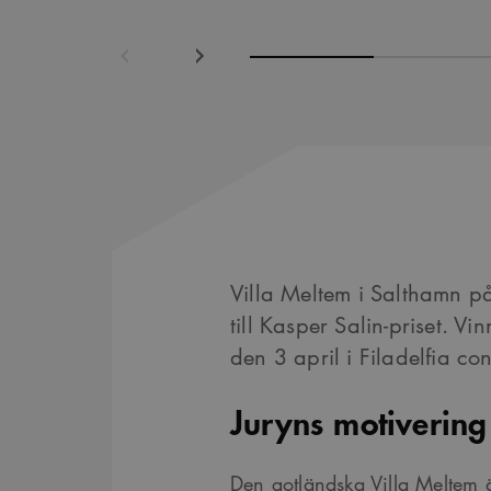
Föregående
Nästa
Villa Meltem i Salthamn p
till Kasper Salin-priset. V
den 3 april i Filadelfia co
Juryns motivering
Den gotländska Villa Meltem 