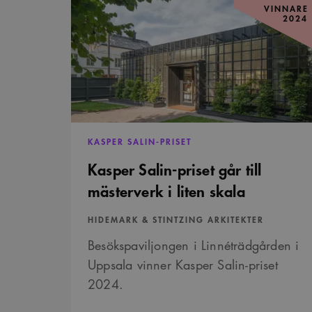
Salin-
VINNARE
LLC
_cfuvid
priset
.challenges.c
2024
.ark
går
__Secure-ROLLOUT_TOK
till
mästerverk
__cf_bm
Cloudflare In
_ga_YPLQ693FFW
.ark
i
.vimeo.com
_cs_id
liten
skala
VISITOR_PRIVACY_META
KASPER SALIN-PRISET
_cs_c
Kasper Salin-priset går till
mästerverk i liten skala
VISITOR_INFO1_LIVE
HIDEMARK & STINTZING ARKITEKTER
Besökspaviljongen i Linnéträdgården i
_cs_s
Uppsala vinner Kasper Salin-priset
2024.