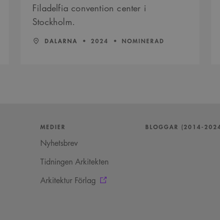
Filadelfia convention center i
Stockholm.
LÄN:
:
ÅR:
DALARNA
2024
NOMINERAD
MEDIER
BLOGGAR (2014-202
Nyhetsbrev
Tidningen Arkitekten
Arkitektur Förlag