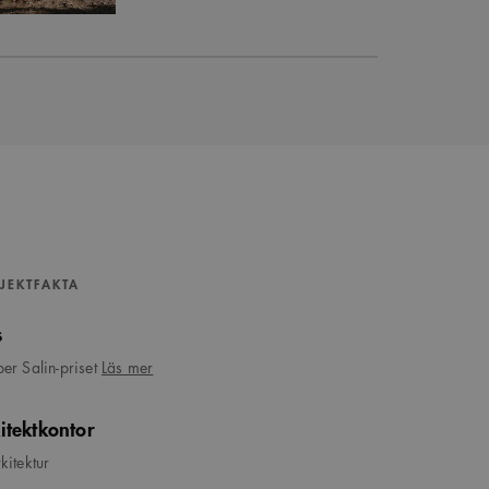
JEKTFAKTA
s
om
er Salin-priset
Läs mer
Kasper
Salin-
itektkontor
priset
kitektur