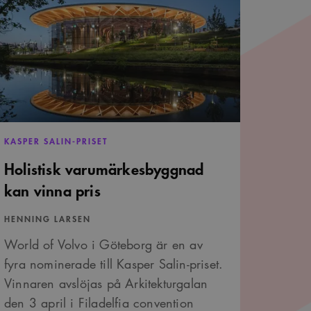
rumärkesbyggnad
lja unika användare
n
r att optimera
are. Den ingår i varje
ns och tillhandahålla
nna
on- och kampanjdata för
s
tta är fördelaktigt för
et.
 deras webbplats.
är ett slumpmässigt 13-
och sekretessval för
ifter om besökarens
t säkerställer att deras
KASPER SALIN-PRISET
Holistisk varumärkesbyggnad
är ett slumpmässigt 13-
kan vinna pris
vändarinställningar för
avgöra om
HENNING LARSEN
nen av Youtube-
World of Volvo i Göteborg är en av
är ett slumpmässigt 13-
fyra nominerade till Kasper Salin-priset.
Vinnaren avslöjas på Arkitekturgalan
den 3 april i Filadelfia convention