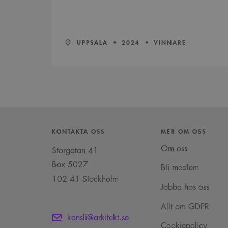
LÄN:
:
ÅR:
UPPSALA
2024
VINNARE
KONTAKTA OSS
MER OM OSS
Om oss
Storgatan 41
Box 5027
Bli medlem
102 41 Stockholm
Jobba hos oss
Allt om GDPR
kansli@arkitekt.se
Cookiepolicy