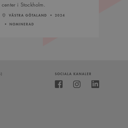
center i Stockholm.
LÄN:
:
ÅR:
VÄSTRA GÖTALAND
2024
NOMINERAD
4)
SOCIALA KANALER
Följ
oss
Följ
Följ
på
oss
oss
Instagram
på
på
Facebook
Linkedin