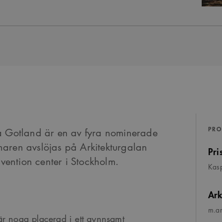
PRO
å Gotland är en av fyra nominerade
innaren avslöjas på Arkitekturgalan
Pri
nvention center i Stockholm.
Kasp
Ark
m.ar
är noga placerad i ett gynnsamt