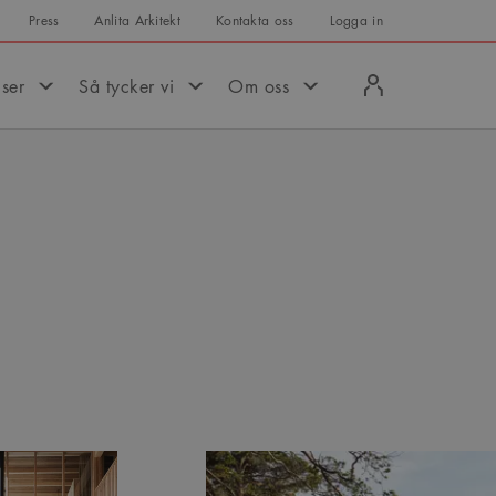
Press
Anlita Arkitekt
Kontakta oss
Logga in
Logga
iser
Så tycker vi
Om oss
in