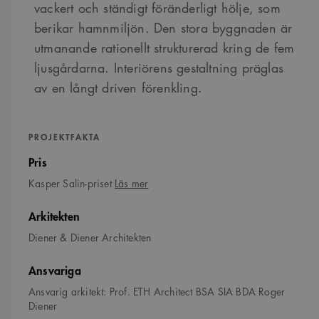
vackert och ständigt föränderligt hölje, som
berikar hamnmiljön. Den stora byggnaden är
utmanande rationellt strukturerad kring de fem
ljusgårdarna. Interiörens gestaltning präglas
av en långt driven förenkling.
PROJEKTFAKTA
Pris
om
Kasper Salin-priset
Läs mer
Kasper
Salin-
Arkitekten
priset
Diener & Diener Architekten
Ansvariga
Ansvarig arkitekt: Prof. ETH Architect BSA SIA BDA Roger
Diener