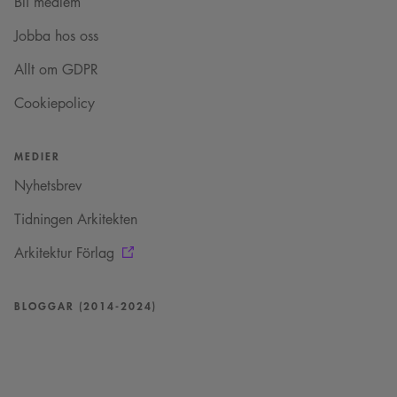
Bli medlem
registrerar uppgifter
fördelaktigt för
om besökarens
webbplatsen för att
samtycke om olika
Jobba hos oss
göra giltiga
sekretesspolicyer och
rapporter om
inställningar, vilket
användningen av
Allt om GDPR
säkerställer att deras
deras webbplats.
preferenser hedras i
framtida sessioner.
Cookiepolicy
_cs_c
1 år 1
Det här är en
Content
månad
sessionskaka. Detta är
Square SaaS
en mönstertypskaka
.arkitekt.se
MEDIER
där ett slumpmässigt
13-siffrigt nummer
läggs till prefixet
Nyhetsbrev
_cs_.
Tidningen Arkitekten
VISITOR_INFO1_LIVE
5
Denna cookie ställs in
Google LLC
månader
av Youtube för att
.youtube.com
4 veckor
hålla reda på
Arkitektur Förlag
användarinställninga
för Youtube-videor
inbäddade i
webbplatser; den kan
BLOGGAR (2014-2024)
också avgöra om
webbplatsbesökaren
använder den nya
eller gamla versionen
av Youtube-
gränssnittet.
_cs_s
29
Det här är en
Content