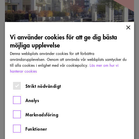
Kasper
Salin-
priset
2005
×
Vi använder cookies för att ge dig bästa
möjliga upplevelse
Denna webbplats använder cookies för att förbättra
användarupplevelsen. Genom att använda vår webbplats samtycker du
KASPER SALIN-PRISET
till alla cookies i enlighet med vår cookiepolicy.
Läs mer om hur vi
Sjöstadsparterren – vinnare Kasper Salin-
hanterar cookies
priset 2005
Strikt nödvändigt
SJÖSTADSPARTERREN
Analys
Sjöstadsparterren är vinnare av Kasper Salin-priset 2005.
Marknadsföring
LÄN:
:
ÅR:
STOCKHOLM
2005
VINNARE
Funktioner
Kulturcentrums