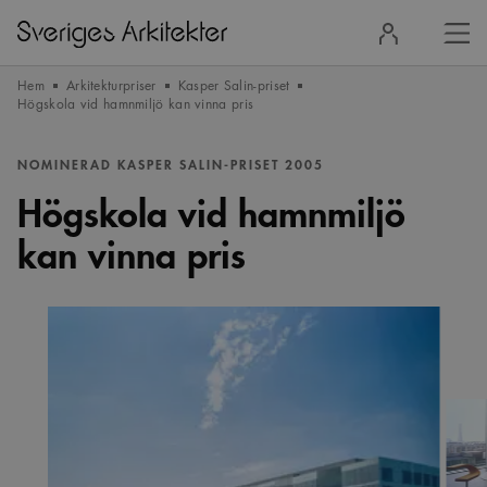
Stä
Logga
men
in
Hem
Arkitekturpriser
Kasper Salin-priset
Högskola vid hamnmiljö kan vinna pris
NOMINERAD KASPER SALIN-PRISET 2005
Högskola vid hamnmiljö
kan vinna pris