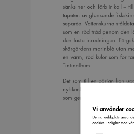
sänks ner och förblir kall – t
tapeten av glänsande fiskskin
separée. Vattenskurna ståldetal
som en röd tråd genom den 
den fasta inredningen. Färgskal
skärgårdens marinblå utan mer
en varm, röd kulör som för tank
Tintinalbum.
Det som till en början kan uppl
nyfikenheten och upptäckargl
som ger oss skäl att återvän
Vi använder cook
Denna webbplats använder 
cookies i enlighet med vå