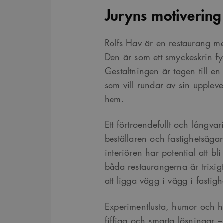
Juryns motivering
Rolfs Hav är en restaurang med
Den är som ett smyckeskrin fyl
Gestaltningen är tagen till en
som vill rundar av sin upplev
hem.
Ett förtroendefullt och långva
beställaren och fastighetsäga
interiören har potential att bl
båda restaurangerna är trixi
att ligga vägg i vägg i fastigh
Experimentlusta, humor och h
fiffiga och smarta lösningar 