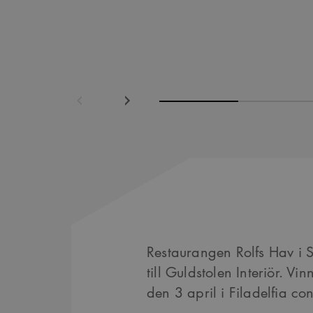
Föregående
Nästa
Restaurangen Rolfs Hav i 
till Guldstolen Interiör. V
den 3 april i Filadelfia co