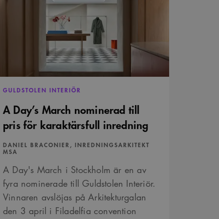
rch
avgöra om
minerad
nen av Youtube-
s
är ett slumpmässigt 13-
raktärsfull
redning
GULDSTOLEN INTERIÖR
A Day’s March nominerad till
pris för karaktärsfull inredning
DANIEL BRACONIER, INREDNINGSARKITEKT
MSA
A Day's March i Stockholm är en av
fyra nominerade till Guldstolen Interiör.
Vinnaren avslöjas på Arkitekturgalan
den 3 april i Filadelfia convention