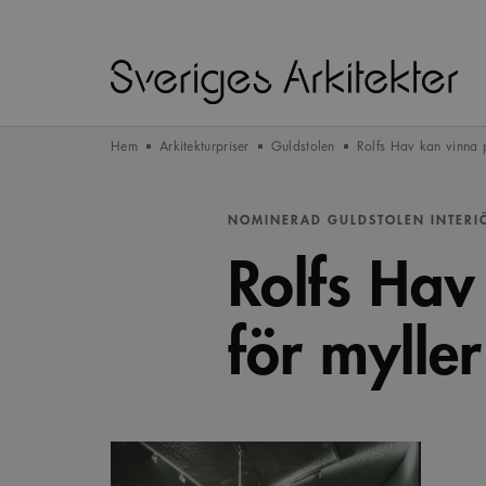
Hem
Arkitekturpriser
Guldstolen
Rolfs Hav kan vinna p
NOMINERAD GULDSTOLEN INTERI
Rolfs Hav
för myller