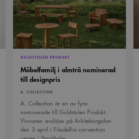
almträ
Ma
månader
Youtube-videor inbäddade i webbplatser; den kan också 
.youtube.com
nominerad
no
4 veckor
webbplatsbesökaren använder den nya eller gamla versio
till
till
gränssnittet.
designpris
pri
för
29
Det här är en sessionskaka. Detta är en mönstertypskaka d
Content
minuter
siffrigt nummer läggs till prefixet _cs_.
ka
Square SaaS
59
in
.arkitekt.se
sekunder
GULDSTOLEN PRODUKT
Möbelfamilj i almträ nominerad
till designpris
A. COLLECTION
A. Collection är en av fyra
nominerade till Guldstolen Produkt.
Vinnaren avslöjas på Arkitekturgalan
den 3 april i Filadelfia convention
center i Stockholm.