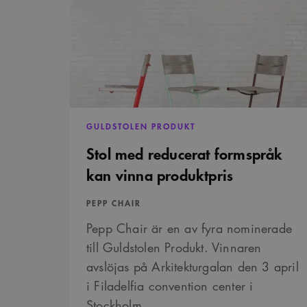
reducerat
formspråk
kan
vinna
_cs_s
produktpris
GULDSTOLEN PRODUKT
Stol med reducerat formspråk
kan vinna produktpris
PEPP CHAIR
Pepp Chair är en av fyra nominerade
till Guldstolen Produkt. Vinnaren
avslöjas på Arkitekturgalan den 3 april
i Filadelfia convention center i
Stockholm.