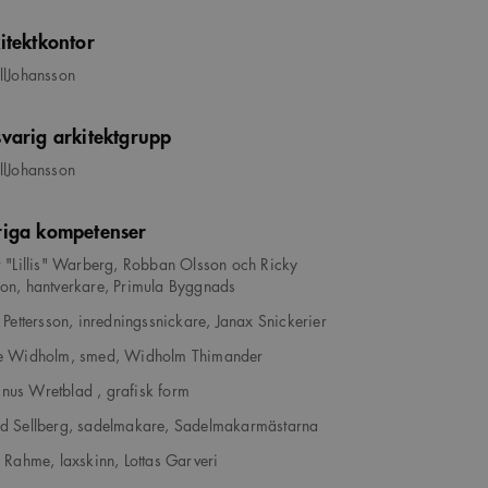
itektkontor
llJohansson
varig arkitektgrupp
llJohansson
iga kompetenser
r "Lillis" Warberg, Robban Olsson och Ricky
on, hantverkare, Primula Byggnads
l Pettersson, inredningssnickare, Janax Snickerier
le Widholm, smed, Widholm Thimander
us Wretblad , grafisk form
d Sellberg, sadelmakare, Sadelmakarmästarna
a Rahme, laxskinn, Lottas Garveri