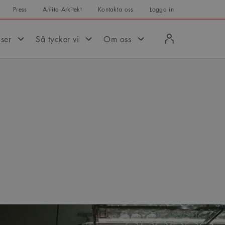
Press
Anlita Arkitekt
Kontakta oss
Logga in
Logga
iser
Så tycker vi
Om oss
in