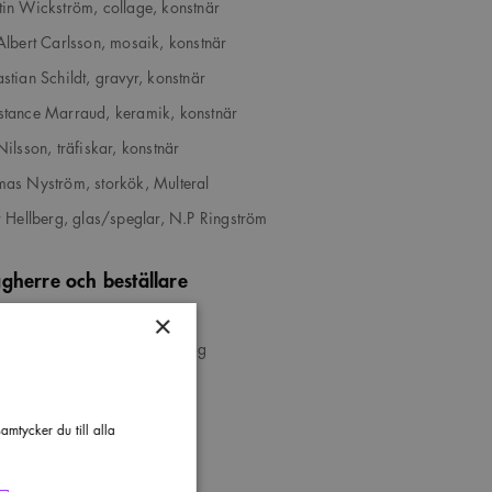
in Wickström, collage, konstnär
Albert Carlsson, mosaik, konstnär
stian Schildt, gravyr, konstnär
tance Marraud, keramik, konstnär
Nilsson, träfiskar, konstnär
as Nyström, storkök, Multeral
r Hellberg, glas/speglar, N.P Ringström
gherre och beställare
mula Byggnads
×
 Ljungquist och Johan Jureskog
ess
mtycker du till alla
tninggatan 106, Stockholm