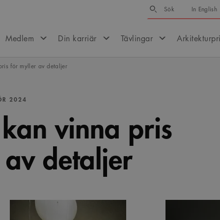
Sök
Sök
In English
Medlem
Din karriär
Tävlingar
Arkitekturpr
ris för myller av detaljer
ÖR 2024
 kan vinna pris
 av detaljer