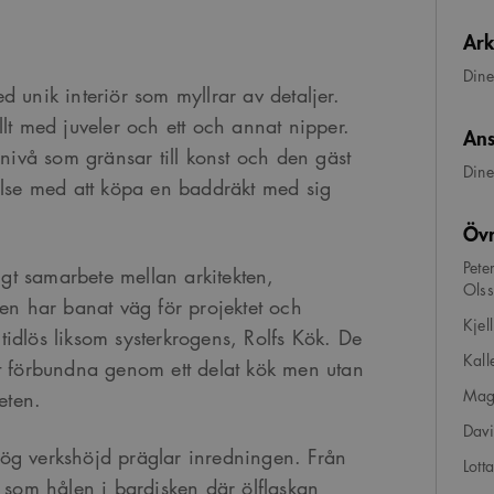
Ark
Dine
 unik interiör som myllrar av detaljer.
lt med juveler och ett och annat nipper.
Ans
 nivå som gränsar till konst och den gäst
Dine
else med att köpa en baddräkt med sig
Övr
Pete
rigt samarbete mellan arkitekten,
Olss
ren har banat väg för projektet och
Kjel
i tidlös liksom systerkrogens, Rolfs Kök. De
Kal
gt förbundna genom ett delat kök men utan
Magn
eten.
Davi
ög verkshöjd präglar inredningen. Från
Lott
– som hålen i bardisken där ölflaskan