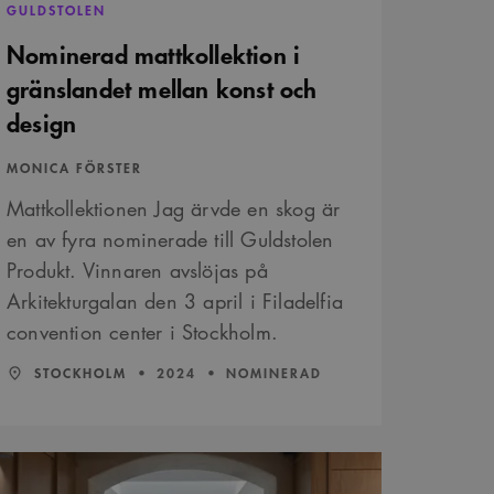
GULDSTOLEN
Nominerad mattkollektion i
gränslandet mellan konst och
design
r att optimera
ns och tillhandahålla
r en viktig uppdatering
 av inbäddade videor.
lja unika användare
MONICA FÖRSTER
r att optimera
are. Den ingår i varje
ns och tillhandahålla
on- och kampanjdata för
Mattkollektionen Jag ärvde en skog är
en av fyra nominerade till Guldstolen
tta är fördelaktigt för
et.
 deras webbplats.
är ett slumpmässigt 13-
Produkt. Vinnaren avslöjas på
Arkitekturgalan den 3 april i Filadelfia
convention center i Stockholm.
och sekretessval för
ifter om besökarens
t säkerställer att deras
LÄN:
:
ÅR:
STOCKHOLM
2024
NOMINERAD
är ett slumpmässigt 13-
y&#8217;s
vändarinställningar för