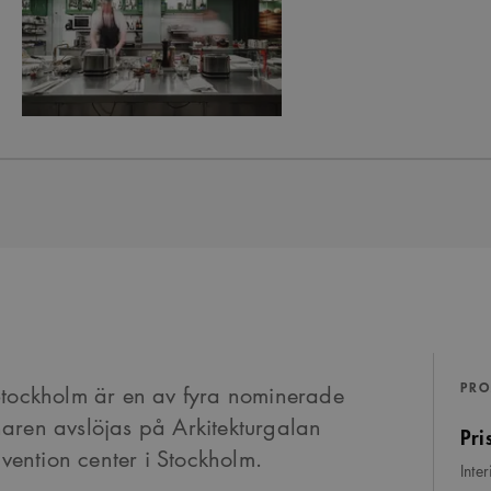
PRO
Stockholm är en av fyra nominerade
innaren avslöjas på Arkitekturgalan
Pri
nvention center i Stockholm.
Inter