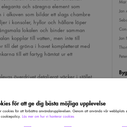
Mart
ill eleganta och säregna element som
Jan 
n i alkoven som bildar ett slags chambre
Seba
jer i konsoler, hyllor och hållare löper
Cons
långsmala lokalen och binder samman
an kopplar till vatten, men inte till
Jan 
 till det gröna i havet kompletterat med
Thom
arna till ett fartyg hämtat ur ett
Pete
Byg
evas överdrivet detaljerat väcker i stället
Pri
ädjen hos gästen. En rikedom i uttryck
Klas
da gång på gång.
ies för att ge dig bästa möjliga upplevelse
Adr
cookies för att förbättra användarupplevelsen. Genom att använda vår webbplats sa
Drot
r cookiepolicy.
Läs mer om hur vi hanterar cookies