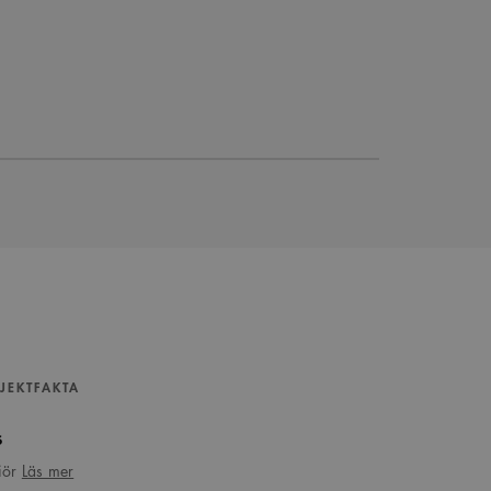
JEKTFAKTA
s
om
iör
Läs mer
Interiör