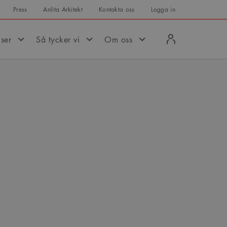
Press
Anlita Arkitekt
Kontakta oss
Logga in
Logga
iser
Så tycker vi
Om oss
in