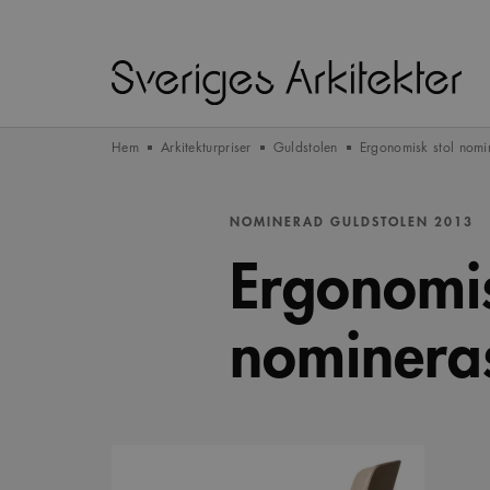
Hem
Arkitekturpriser
Guldstolen
Ergonomisk stol nomine
NOMINERAD GULDSTOLEN 2013
Ergonomis
nomineras 