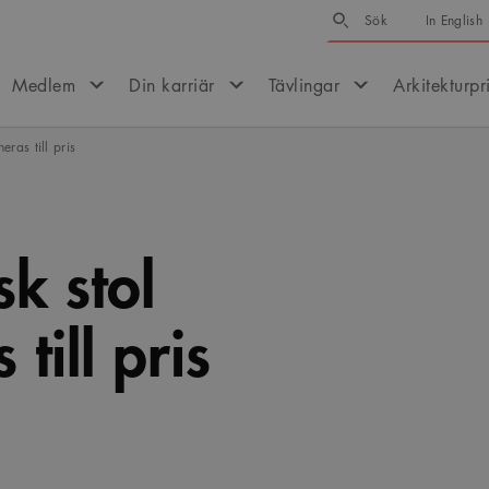
Sök
Sök
In English
Medlem
Din karriär
Tävlingar
Arkitekturpr
ras till pris
k stol
till pris