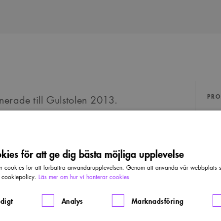
PRO
nerade till Gulstolen 2013.
Pri
Guld
ies för att ge dig bästa möjliga upplevelse
m är skön att sitta i. Dess skulpturala
For
cookies för att förbättra användarupplevelsen. Genom att använda vår webbplats sa
ing. Av den avancerade hopsättningen
Staf
r cookiepolicy.
Läs mer om hur vi hanterar cookies
som producent behärskar trähantverk från
 ihop. Att stolen är stapelbar, finns i flera
digt
Analys
Marknadsföring
Pro
terligare pluspoäng.
Swe