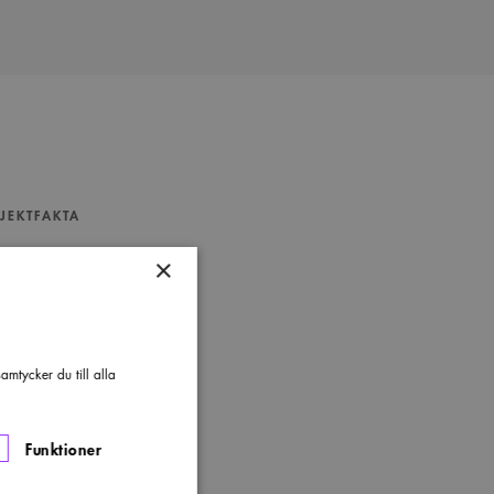
JEKTFAKTA
s
×
om
stolen
Läs mer
Guldstolen
mgivare
mtycker du till alla
fan Holm
Funktioner
ducent
dese