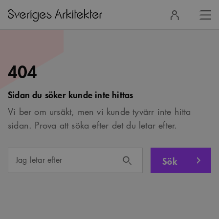
Stä
Logga
men
in
404
Sidan du söker kunde inte hittas
Vi ber om ursäkt, men vi kunde tyvärr inte hitta
sidan. Prova att söka efter det du letar efter.
Sök
Jag letar efter