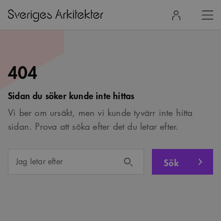
Stä
Logga
men
in
404
Sidan du söker kunde inte hittas
Vi ber om ursäkt, men vi kunde tyvärr inte hitta
sidan. Prova att söka efter det du letar efter.
Sök
Jag letar efter